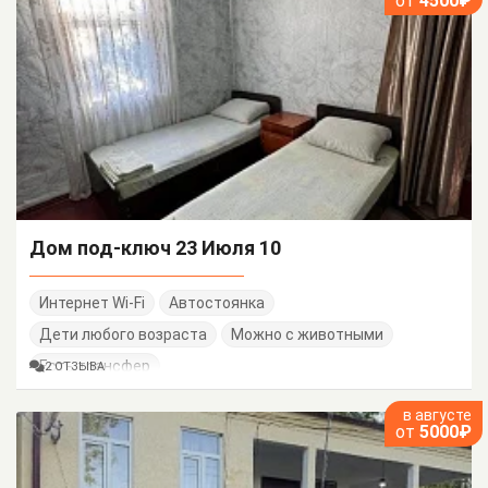
от
4500₽
Дом под-ключ 23 Июля 10
Интернет Wi-Fi
Автостоянка
Дети любого возраста
Можно с животными
Есть трансфер
2 ОТЗЫВА
в августе
от
5000₽