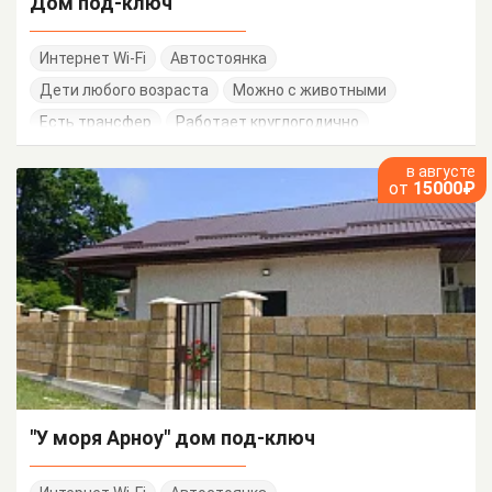
Дом под-ключ
Интернет Wi-Fi
Автостоянка
Дети любого возраста
Можно с животными
Есть трансфер
Работает круглогодично
в августе
от
15000₽
"У моря Арноу" дом под-ключ