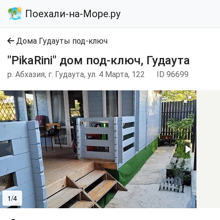
Поехали-на-Море.ру
Дома Гудауты под-ключ
"PikaRini" дом под-ключ, Гудаута
р. Абхазия, г. Гудаута, ул. 4 Марта, 122
ID 96699
1/4
2/4