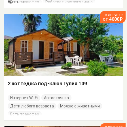
Есть трансфер
Работает круглогодично
1 ОТЗЫВ
в августе
от
4000₽
2 коттеджа под-ключ Гулия 109
Интернет Wi-Fi
Автостоянка
Дети любого возраста
Можно с животными
Есть трансфер