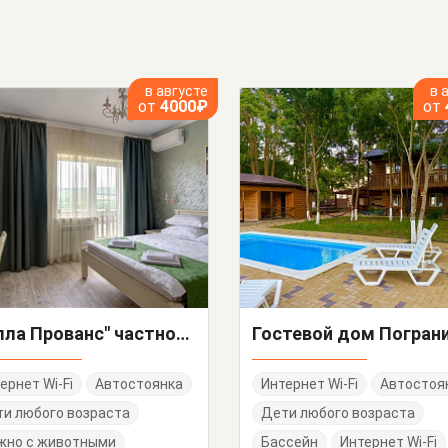
в августе
в 
от
4000₽
от
"Вилла Прованс" частное домовладение
ернет Wi-Fi
Автостоянка
Интернет Wi-Fi
Автостоя
и любого возраста
Дети любого возраста
жно с животными
Бассейн
Интернет Wi-Fi