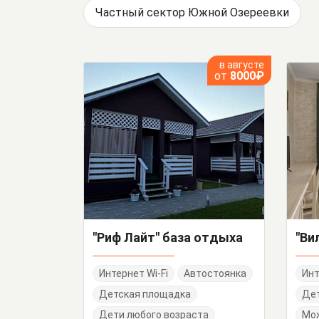
Частный сектор Южной Озереевки
в августе
от
8000₽
"Риф Лайт" база отдыха
Интернет Wi-Fi
Автостоянка
Инт
Детская площадка
Дет
Дети любого возраста
Мо