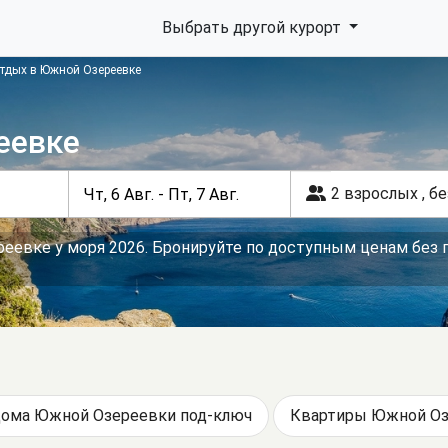
Выбрать другой курорт
тдых в Южной Озереевке
еевке
2 взрослых
,
бе
еевке у моря 2026. Бронируйте по доступным ценам без п
ома Южной Озереевки под-ключ
Квартиры Южной Оз