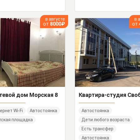
в августе
в 
от
8000₽
от
тевой дом Морская 8
ернет Wi-Fi
Автостоянка
Автостоянка
тская площадка
Дети любого возраста
Есть трансфер
Автостоянка