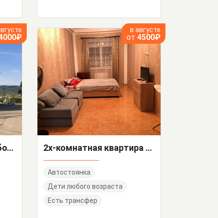
августе
в августе
4000₽
от
4500₽
Квартира-студия Свободы 69
2х-комнатная квартира Свободы 69
Автостоянка
Дети любого возраста
Есть трансфер