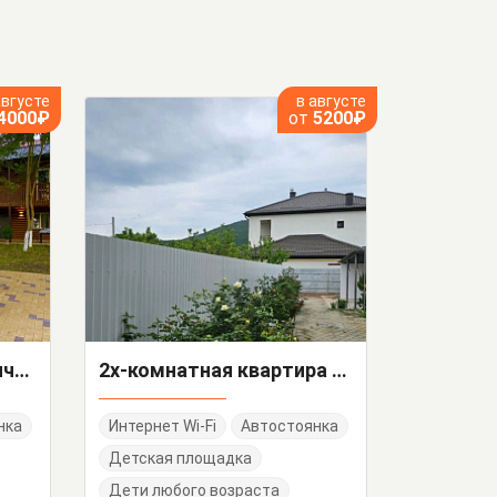
августе
в августе
4000₽
от
5200₽
Гостевой дом Пограничная 6
2х-комнатная квартира Мира 30
нка
Интернет Wi-Fi
Автостоянка
Детская площадка
Дети любого возраста