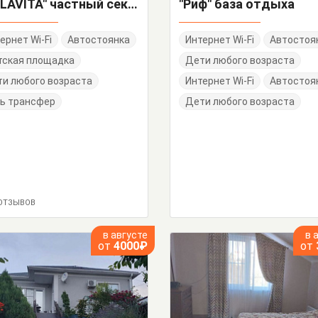
"VILLAVITA" частный сектор
"Риф" база отдыха
ернет Wi-Fi
Автостоянка
Интернет Wi-Fi
Автостоя
тская площадка
Дети любого возраста
и любого возраста
Интернет Wi-Fi
Автостоя
ь трансфер
Дети любого возраста
 ОТЗЫВОВ
в августе
в 
от
4000₽
от