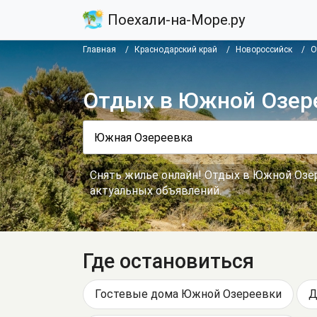
Поехали-на-Море.ру
Главная
Краснодарский край
Новороссийск
О
Отдых в Южной Озер
Снять жилье онлайн! Отдых в Южной Озер
актуальных объявлений.
Где остановиться
Гостевые дома Южной Озереевки
Д