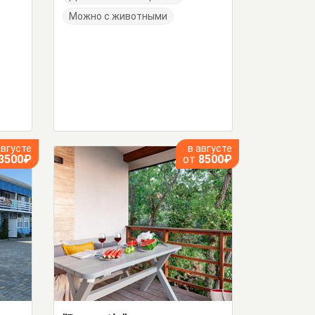
Можно с животными
августе
в августе
3500₽
от
8500₽