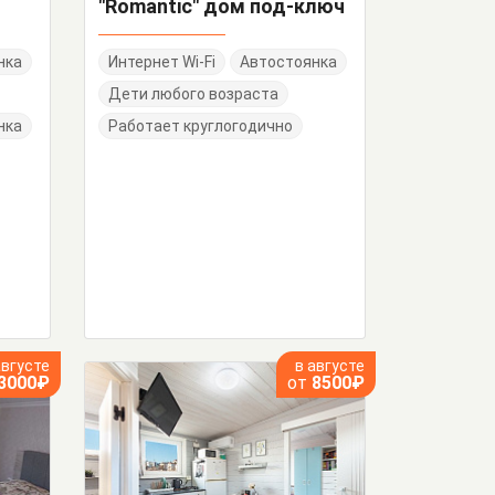
"Romantic" дом под-ключ
нка
Интернет Wi-Fi
Автостоянка
Дети любого возраста
нка
Работает круглогодично
августе
в августе
3000₽
от
8500₽