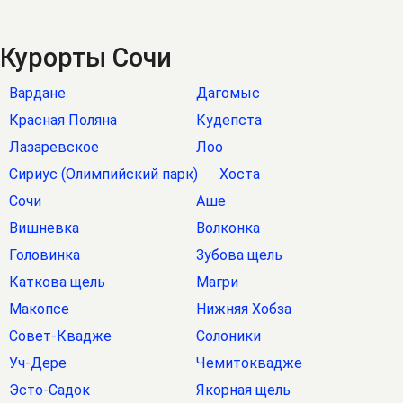
Курорты Сочи
Вардане
Дагомыс
Красная Поляна
Кудепста
Лазаревское
Лоо
Сириус (Олимпийский парк)
Хоста
Сочи
Аше
Вишневка
Волконка
Головинка
Зубова щель
Каткова щель
Магри
Макопсе
Нижняя Хобза
Совет-Квадже
Солоники
Уч-Дере
Чемитоквадже
Эсто-Садок
Якорная щель