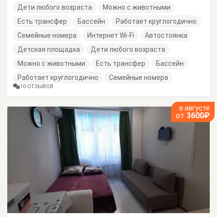
Дети любого возраста
Можно с животными
Есть трансфер
Бассейн
Работает круглогодично
Семейные номера
Интернет Wi-Fi
Автостоянка
Детская площадка
Дети любого возраста
Можно с животными
Есть трансфер
Бассейн
Работает круглогодично
Семейные номера
10 ОТЗЫВОВ
в августе
от
3600₽