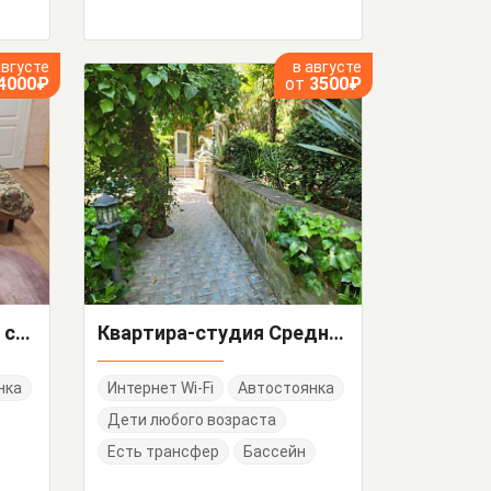
августе
в августе
4000₽
от
3500₽
"Около моря" частный сектор
Квартира-студия Средняя 1/А кв 2
нка
Интернет Wi-Fi
Автостоянка
Дети любого возраста
Есть трансфер
Бассейн