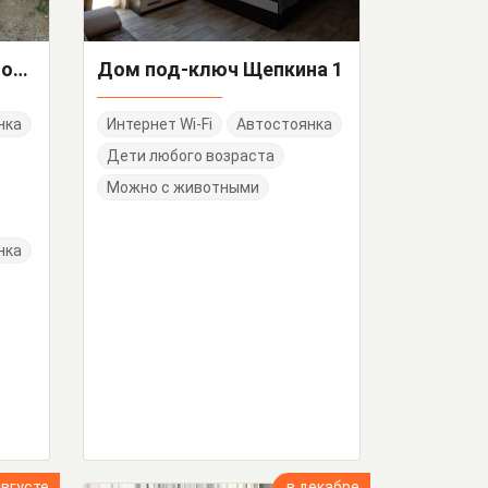
Дом под-ключ Севастопольское шоссе 54
Дом под-ключ Щепкина 1
нка
Интернет Wi-Fi
Автостоянка
Дети любого возраста
Можно с животными
нка
августе
в декабре