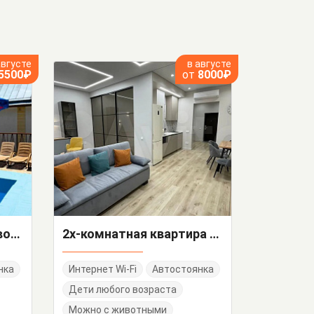
августе
в августе
5500₽
от
8000₽
"Дача в Алупке" гостевой дом
2х-комнатная квартира Игнатенко 9 кв 35
нка
Интернет Wi-Fi
Автостоянка
Дети любого возраста
Можно с животными