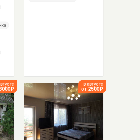
нка
августе
в августе
3000₽
от
2500₽