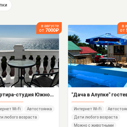
пки
в августе
в 
от
7000₽
от
Квартира-студия Южнобережный спуск 3
ернет Wi-Fi
Автостоянка
Интернет Wi-Fi
Автостоя
и любого возраста
Дети любого возраста
Можно с животными