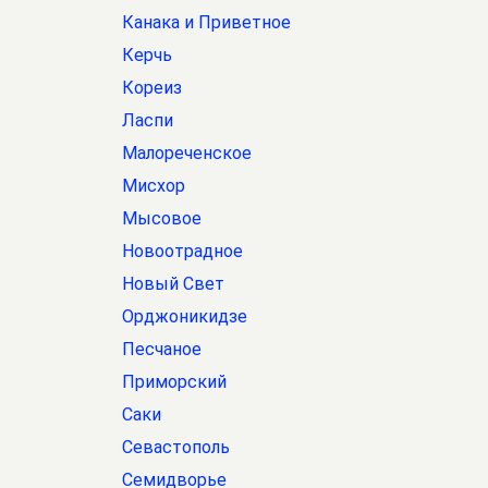
Канака и Приветное
Керчь
Кореиз
Ласпи
Малореченское
Мисхор
Мысовое
Новоотрадное
Новый Свет
Орджоникидзе
Песчаное
Приморский
Саки
Севастополь
Семидворье