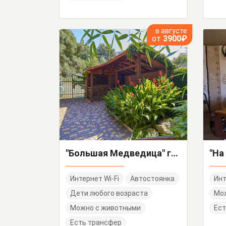
в августе
от
3900₽
"Большая Медведица" гостевой дом
Интернет Wi-Fi
Автостоянка
Инт
Дети любого возраста
Мо
Можно с животными
Ест
Есть трансфер