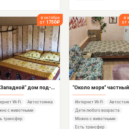
в октябре
в 
от
1750₽
от
"На Западной" дом под-ключ
ернет Wi-Fi
Автостоянка
Интернет Wi-Fi
Автостоя
жно с животными
Дети любого возраста
ь трансфер
Можно с животными
Есть трансфер