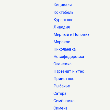
Кацивели
Коктебель
Курортное
Ливадия
Мирный и Поповка
Морское
Николаевка
Новофедоровка
Оленевка
Партенит и Утёс
Приветное
Рыбачье
Сатера
Семёновка
Симеиз