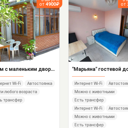
от
4900₽
от
"Дом с маленьким двориком" дом под-ключ
"Марьяна" гостевой д
ернет Wi-Fi
Автостоянка
Интернет Wi-Fi
Автостоя
и любого возраста
Можно с животными
ь трансфер
Есть трансфер
Интернет Wi-Fi
Автостоя
Можно с животными
Есть трансфер