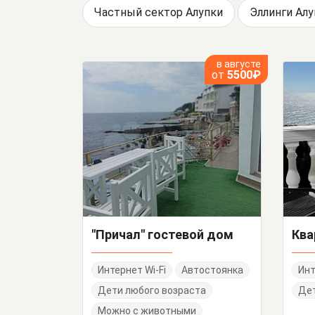
Частный сектор Алупки
Эллинги Алу
в августе
от
5500₽
"Причал" гостевой дом
Интернет Wi-Fi
Автостоянка
Инт
Дети любого возраста
Дет
Можно с животными