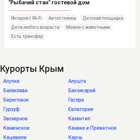
"Рыбачий стан" гостевой дом
Интернет Wi-Fi
Автостоянка
Детская площадка
Дети любого возраста
Можно с животными
Есть трансфер
Курорты Крым
Алупка
Алушта
Балаклава
Бахчисарай
Береговое
Гаспра
Гурзуф
Евпатория
Заозерное
Казантип
Каменское
Канака и Приветное
Кацивели
Керчь