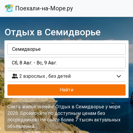
Поехали-на-Море.ру
Отдых в Семидворье
2 взрослых
,
без детей
Найти
Снять жилье онлайн! Отдых в Семидворье у моря
2026. Бронируйте по доступным ценам без
посредников! На сайте более 7 тысяч актуальных
объявлений.