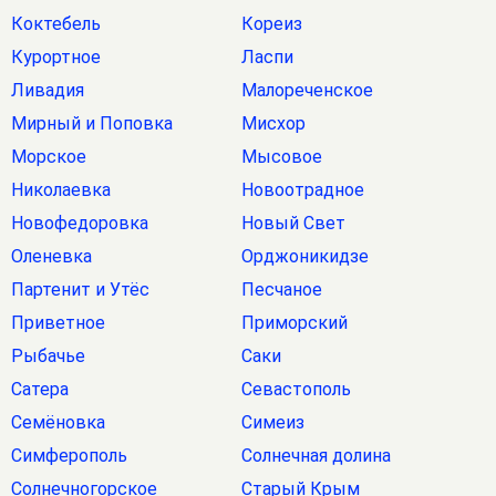
Коктебель
Кореиз
Курортное
Ласпи
Ливадия
Малореченское
Мирный и Поповка
Мисхор
Морское
Мысовое
Николаевка
Новоотрадное
Новофедоровка
Новый Свет
Оленевка
Орджоникидзе
Партенит и Утёс
Песчаное
Приветное
Приморский
Рыбачье
Саки
Сатера
Севастополь
Семёновка
Симеиз
Симферополь
Солнечная долина
Солнечногорское
Старый Крым