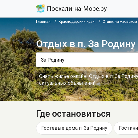
Поехали-на-Море.ру
Главная
Краснодарский край
Отдых на Азовском
Отдых в п. За Родину
Снять жилье онлайн! Отдых в п. За Родин
актуальных объявлений.
Где остановиться
Гостевые дома п. За Родину
Гостини