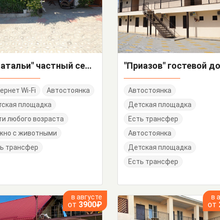
"У Натальи" частный сектор
"Приазов" гостевой д
ернет Wi-Fi
Автостоянка
Автостоянка
тская площадка
Детская площадка
и любого возраста
Есть трансфер
жно с животными
Автостоянка
ь трансфер
Детская площадка
Есть трансфер
в августе
в 
от
3900₽
от