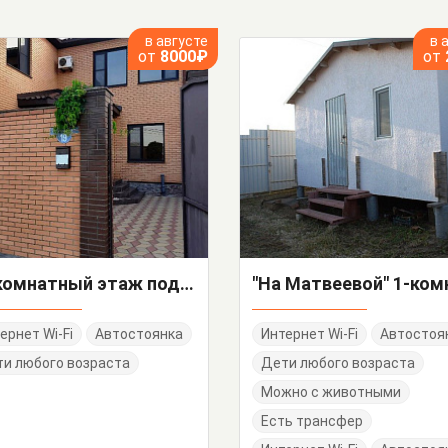
в августе
в 
от
8000₽
от
4х-комнатный этаж под-ключ Колхозная 19
ернет Wi-Fi
Автостоянка
Интернет Wi-Fi
Автостоя
и любого возраста
Дети любого возраста
Можно с животными
Есть трансфер