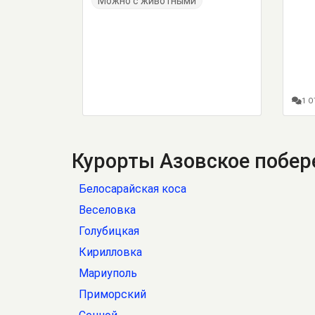
Можно с животными
1 
Курорты Азовское побе
Белосарайская коса
Веселовка
Голубицкая
Кирилловка
Мариуполь
Приморский