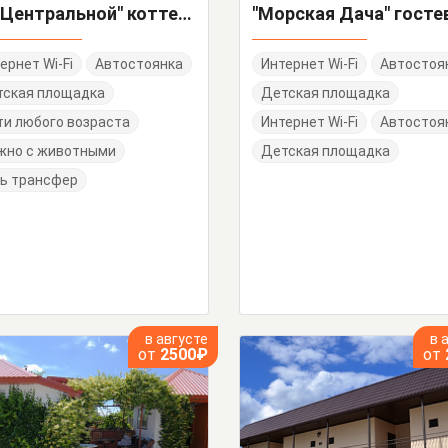
"На Центральной" коттедж под-ключ
ернет Wi-Fi
Автостоянка
Интернет Wi-Fi
Автостоя
тская площадка
Детская площадка
и любого возраста
Интернет Wi-Fi
Автостоя
жно с животными
Детская площадка
ь трансфер
в августе
в 
от
2500₽
от