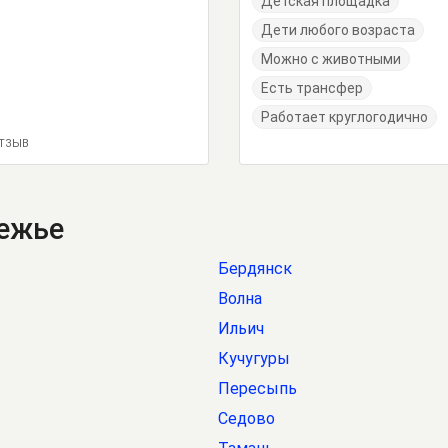
Детская площадка
Дети любого возраста
Можно с животными
Есть трансфер
Работает круглогодично
ОТЗЫВ
режье
Бердянск
Волна
Ильич
Кучугуры
Пересыпь
Седово