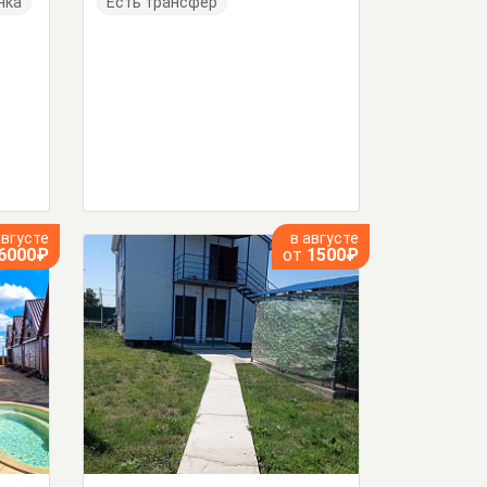
нка
Есть трансфер
августе
в августе
6000₽
от
1500₽