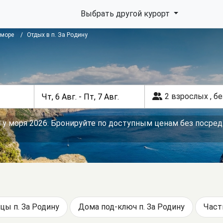
Выбрать другой курорт
 море
Отдых в п. За Родину
2 взрослых
,
бе
у у моря 2026. Бронируйте по доступным ценам без посред
цы п. За Родину
Дома под-ключ п. За Родину
Част