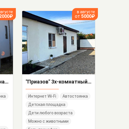
августе
в августе
2000₽
от
5000₽
"На Матвеевой" 1-комнатный дом под-ключ
"Приазов" 3х-комнатный дом под-ключ
нка
Интернет Wi-Fi
Автостоянка
Детская площадка
Дети любого возраста
Можно с животными