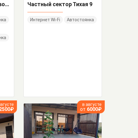
"Морская Дача" гостевой дом
Частный сектор Тихая 9
нка
Интернет Wi-Fi
Автостоянка
нка
августе
в августе
2500₽
от
6000₽