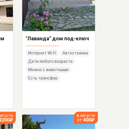
ом
"Лаванда" дом под-ключ
Интернет Wi-Fi
Автостоянка
Дети любого возраста
Можно с животными
Есть трансфер
августе
в августе
2200₽
от
400₽