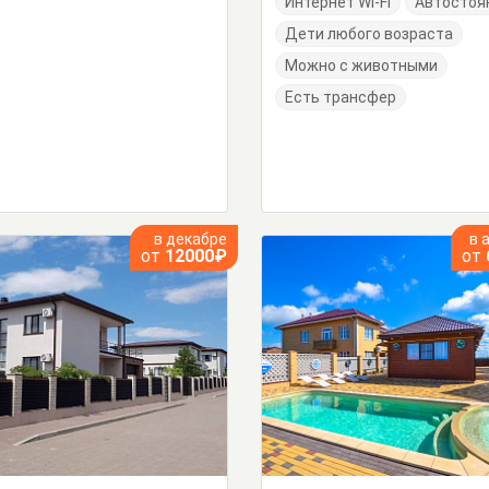
Интернет Wi-Fi
Автостоя
Дети любого возраста
Можно с животными
Есть трансфер
в декабре
в 
от
12000₽
от