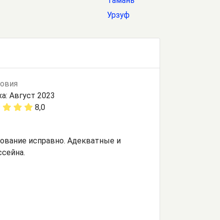
Тамань
Урзуф
овия
а: Август 2023
8,0
дование исправно. Адекватные и
ссейна.