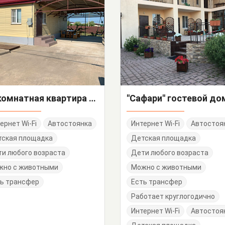
3х-комнатная квартира (на земле) Азовская 32
"Сафари" гостевой до
ернет Wi-Fi
Автостоянка
Интернет Wi-Fi
Автостоя
тская площадка
Детская площадка
и любого возраста
Дети любого возраста
жно с животными
Можно с животными
ь трансфер
Есть трансфер
Работает круглогодично
Интернет Wi-Fi
Автостоя