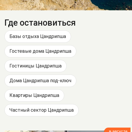
Где остановиться
Базы отдыха Цандрипша
Гостевые дома Цандрипша
Гостиницы Цандрипша
Дома Цандрипша под-ключ
Квартиры Цандрипша
Частный сектор Цандрипша
в августе