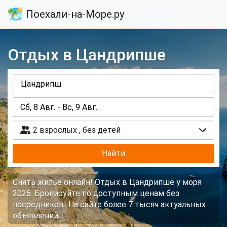
Поехали-на-Море.ру
Отдых в Цандрипше
2 взрослых
,
без детей
Найти
Снять жилье онлайн! Отдых в Цандрипше у моря
2026. Бронируйте по доступным ценам без
посредников! На сайте более 7 тысяч актуальных
объявлений.