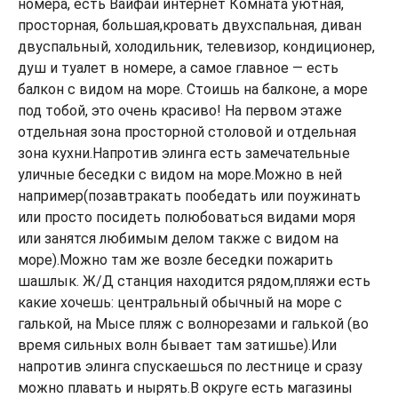
номера, есть Вайфай интернет Комната уютная,
просторная, большая,кровать двухспальная, диван
двуспальный, холодильник, телевизор, кондиционер,
душ и туалет в номере, а самое главное — есть
балкон с видом на море. Стоишь на балконе, а море
под тобой, это очень красиво! На первом этаже
отдельная зона просторной столовой и отдельная
зона кухни.Напротив элинга есть замечательные
уличные беседки с видом на море.Можно в ней
например(позавтракать пообедать или поужинать
или просто посидеть полюбоваться видами моря
или занятся любимым делом также с видом на
море).Можно там же возле беседки пожарить
шашлык. Ж/Д станция находится рядом,пляжи есть
какие хочешь: центральный обычный на море с
галькой, на Мысе пляж с волнорезами и галькой (во
время сильных волн бывает там затишье).Или
напротив элинга спускаешься по лестнице и сразу
можно плавать и нырять.В округе есть магазины