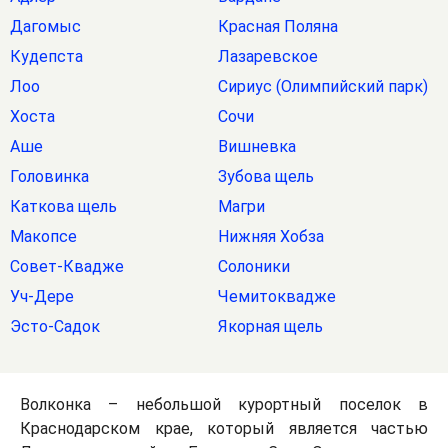
Дагомыс
Красная Поляна
Кудепста
Лазаревское
Лоо
Сириус (Олимпийский парк)
Хоста
Сочи
Аше
Вишневка
Головинка
Зубова щель
Каткова щель
Магри
Макопсе
Нижняя Хобза
Совет-Квадже
Солоники
Уч-Дере
Чемитоквадже
Эсто-Садок
Якорная щель
Волконка – небольшой курортный поселок в
Краснодарском крае, который является частью