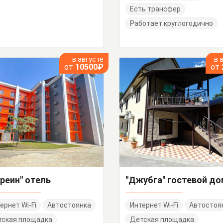
Есть трансфер
Работает круглогодично
в августе
в 
от
10500₽
от
реин" отель
"Джубга" гостевой д
ернет Wi-Fi
Автостоянка
Интернет Wi-Fi
Автостоя
тская площадка
Детская площадка