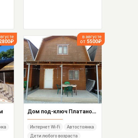
августе
в августе
2800₽
от
5500₽
ом
Дом под-ключ Платановая аллея 47
нка
Интернет Wi-Fi
Автостоянка
Дети любого возраста