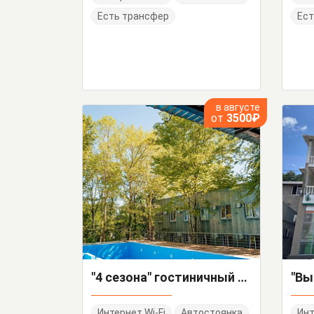
Есть трансфер
Ест
в августе
от
3500₽
"4 сезона" гостиничный комплекс
"Вы
Интернет Wi-Fi
Автостоянка
Инт