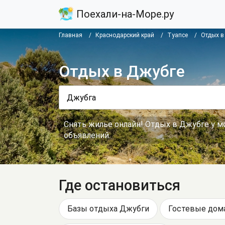
Поехали-на-Море.ру
Главная
Краснодарский край
Туапсе
Отдых в
Отдых в Джубге
Снять жилье онлайн! Отдых в Джубге у м
объявлений.
Где остановиться
Базы отдыха Джубги
Гостевые дом