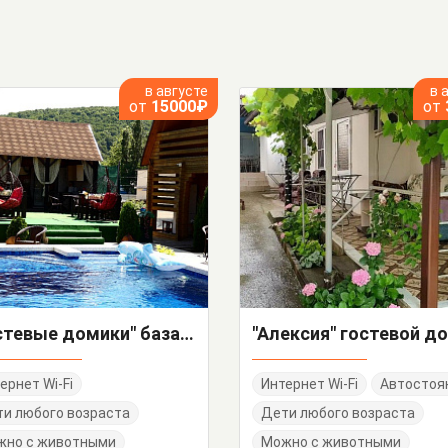
в августе
в 
от
15000₽
от
"Гостевые домики" база отдыха
"Алексия" гостевой д
ернет Wi-Fi
Интернет Wi-Fi
Автостоя
и любого возраста
Дети любого возраста
жно с животными
Можно с животными