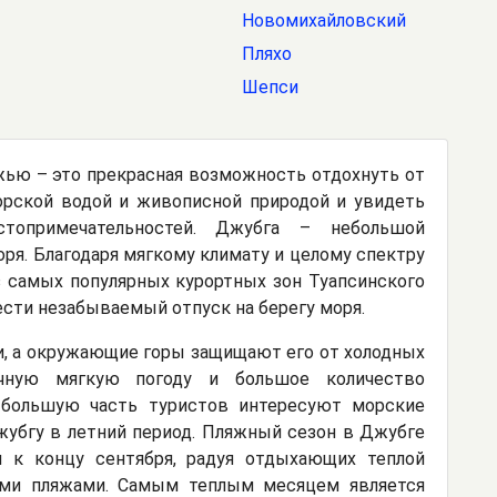
Новомихайловский
Пляхо
Шепси
ью – это прекрасная возможность отдохнуть от
орской водой и живописной природой и увидеть
топримечательностей. Джубга – небольшой
ря. Благодаря мягкому климату и целому спектру
з самых популярных курортных зон Туапсинского
ести незабываемый отпуск на берегу моря.
и, а окружающие горы защищают его от холодных
дичную мягкую погоду и большое количество
 большую часть туристов интересуют морские
жубгу в летний период. Пляжный сезон в Джубге
я к концу сентября, радуя отдыхающих теплой
ыми пляжами. Самым теплым месяцем является