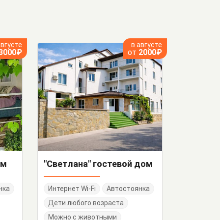
августе
в августе
3000₽
от
2000₽
ом
"Светлана" гостевой дом
нка
Интернет Wi-Fi
Автостоянка
Дети любого возраста
Можно с животными