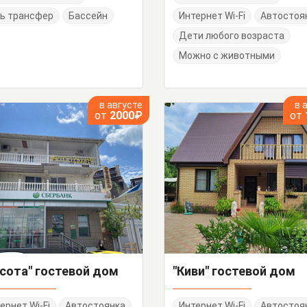
ь трансфер
Бассейн
Интернет Wi-Fi
Автостоя
Дети любого возраста
Можно с животными
в августе
в 
от
2000₽
от
сота" гостевой дом
"Киви" гостевой дом
ернет Wi-Fi
Автостоянка
Интернет Wi-Fi
Автостоя