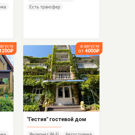
нка
Есть трансфер
августе
в августе
1200₽
от
4000₽
"Гестия" гостевой дом
нка
Интернет Wi-Fi
Автостоянка