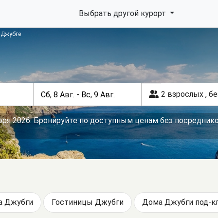
Выбрать другой курорт
 Джубге
2 взрослых
,
бе
оря 2026. Бронируйте по доступным ценам без посреднико
а Джубги
Гостиницы Джубги
Дома Джубги под-к