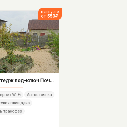
в августе
от
550₽
Коттедж под-ключ Почтовый 2/А
ернет Wi-Fi
Автостоянка
тская площадка
ь трансфер