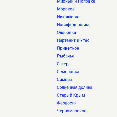
Мирный и Поповка
Морское
Николаевка
Новофедоровка
Оленевка
Партенит и Утёс
Приветное
Рыбачье
Сатера
Семёновка
Симеиз
Солнечная долина
Старый Крым
Феодосия
Черноморское