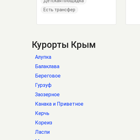
Детская площадка
Есть трансфер
Курорты Крым
Алупка
Балаклава
Береговое
Гурзуф
Заозерное
Канака и Приветное
Керчь
Кореиз
Ласпи