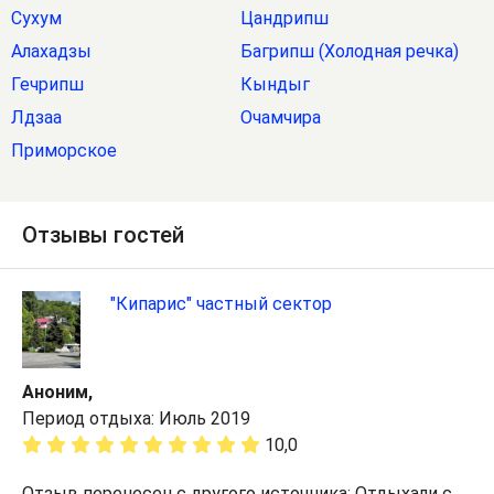
Сухум
Цандрипш
Алахадзы
Багрипш (Холодная речка)
Гечрипш
Кындыг
Лдзаа
Очамчира
Приморское
Отзывы гостей
"Кипарис" частный сектор
Аноним,
Период отдыха: Июль 2019
10,0
Отзыв перенесен с другого источника: Отдыхали с