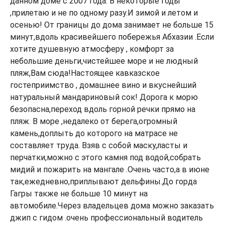
данном доме с 2007 года. В некоторые годы
,прилетаю и не по одному разу.И зимой и летом и
осенью! От границы до дома занимает не больше 15
минут,вдоль красивейшего побережья Абхазии .Если
хотите душевную атмосферу , комфорт за
небольшие деньги,чистейшее море и не людный
пляж,Вам сюда!Настоящее кавказское
гостеприимство , домашнее вино и вкуснейший
натуральный мандариновый сок! Дорога к морю
безопасна,переход вдоль горной речки прямо на
пляж. В море ,недалеко от берега,огромный
камень,доплыть до которого на матрасе не
составляет труда. Взяв с собой маску,ласты и
перчатки,можно с этого камня под водой,собрать
мидий и пожарить на мангале .Очень часто,а в июне
так,ежедневно,приплывают дельфины.До горда
Гагры также не больше 10 минут на
автомобиле.Через владельцев дома можно заказать
джип с гидом .очень профессиональный водитель