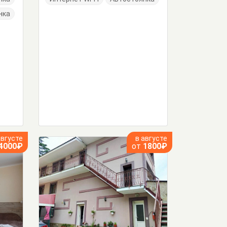
нка
августе
в августе
4000₽
от
1800₽