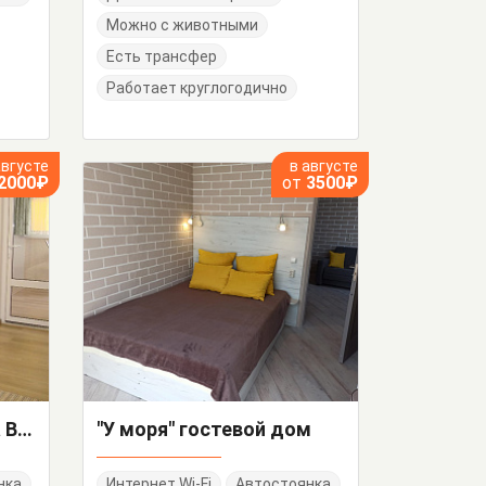
Можно с животными
Есть трансфер
Работает круглогодично
августе
в августе
2000₽
от
3500₽
1-комнатная квартира Виткевича 11
"У моря" гостевой дом
нка
Интернет Wi-Fi
Автостоянка