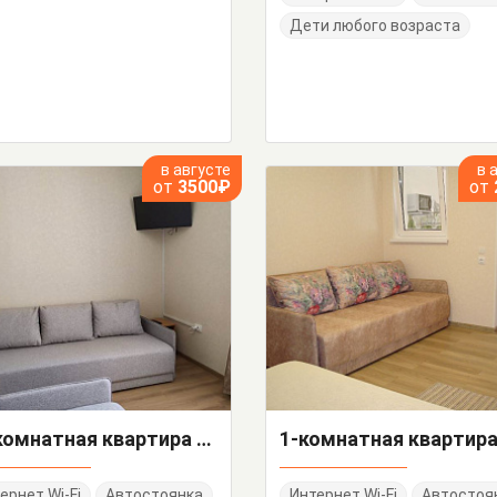
Дети любого возраста
в августе
в 
от
3500₽
от
2х-комнатная квартира Виткевича 31
ернет Wi-Fi
Автостоянка
Интернет Wi-Fi
Автостоя