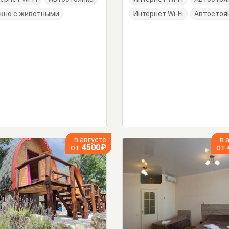
жно с животными
Интернет Wi-Fi
Автостоя
в августе
в 
от
4500₽
от