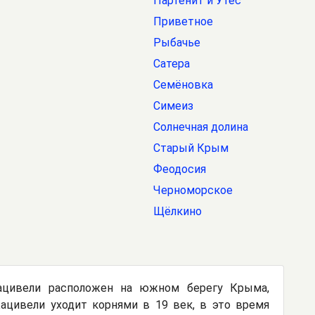
Партенит и Утёс
Приветное
Рыбачье
Сатера
Семёновка
Симеиз
Солнечная долина
Старый Крым
Феодосия
Черноморское
Щёлкино
Кацивели расположен на южном берегу Крыма,
ацивели уходит корнями в 19 век, в это время