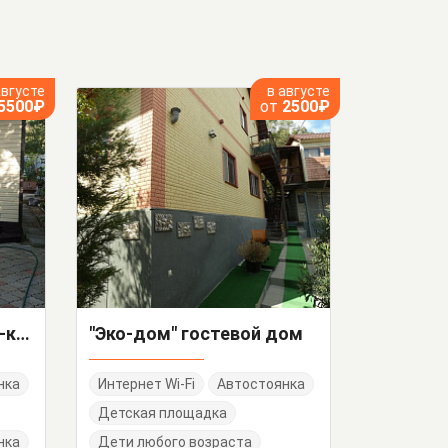
августе
в августе
5500₽
от
2500₽
"С двориком" дом под-ключ
"Эко-дом" гостевой дом
нка
Интернет Wi-Fi
Автостоянка
Детская площадка
нка
Дети любого возраста