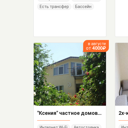
Есть трансфер
Бассейн
в августе
от
4000₽
"Ксения" частное домовладение
Интернет Wi-Fi
Автостоянка
Инт