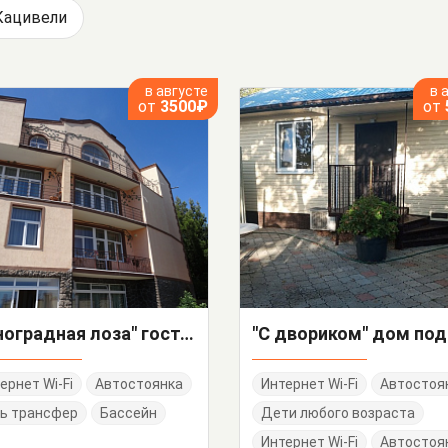
Кацивели
в августе
в 
от
3500₽
от
"Виноградная лоза" гостевой дом
ернет Wi-Fi
Автостоянка
Интернет Wi-Fi
Автостоя
ь трансфер
Бассейн
Дети любого возраста
Интернет Wi-Fi
Автостоя