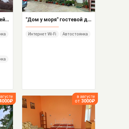
Квартира-студия Шулейкина 2/В
"Дом у моря" гостевой дом
нка
Интернет Wi-Fi
Автостоянка
нка
августе
в августе
4000₽
от
3000₽