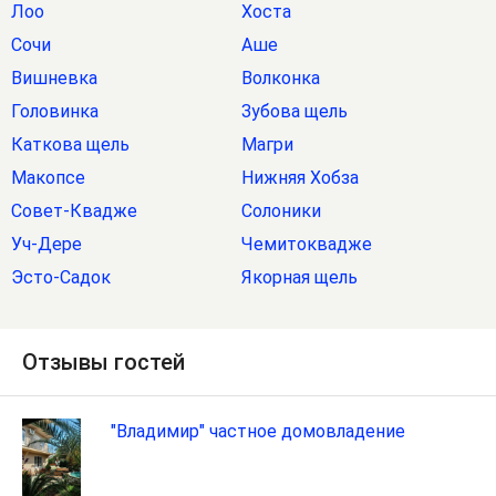
Лоо
Хоста
Сочи
Аше
Вишневка
Волконка
Головинка
Зубова щель
Каткова щель
Магри
Макопсе
Нижняя Хобза
Совет-Квадже
Солоники
Уч-Дере
Чемитоквадже
Эсто-Садок
Якорная щель
Отзывы гостей
"Владимир" частное домовладение