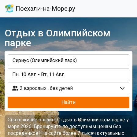
Поехали-на-Море.ру
Отдых в Олимпийском
парке
2 взрослых
,
без детей
Найти
Снять жилье онлайн! Отдых в Олимпийском парке у
моря 2026. Бронируйте по доступным ценам без
посредников! На сайте более 7 тысяч актуальных