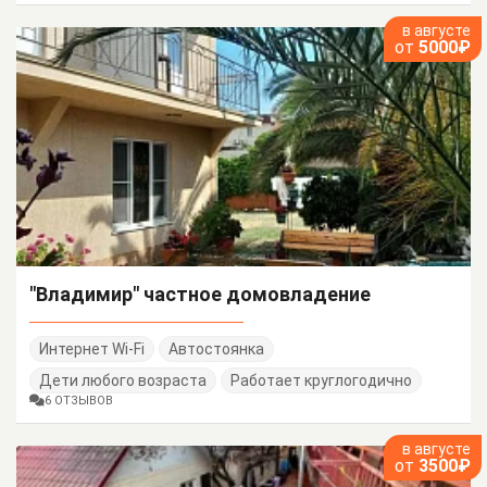
в августе
от
5000₽
"Владимир" частное домовладение
Интернет Wi-Fi
Автостоянка
Дети любого возраста
Работает круглогодично
6 ОТЗЫВОВ
в августе
от
3500₽