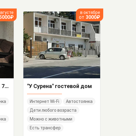
августе
в октябре
5000₽
от
3000₽
1-комнатная квартира 75/4 кв 72
"У Сурена" гостевой дом
нка
Интернет Wi-Fi
Автостоянка
Дети любого возраста
нка
Можно с животными
Есть трансфер