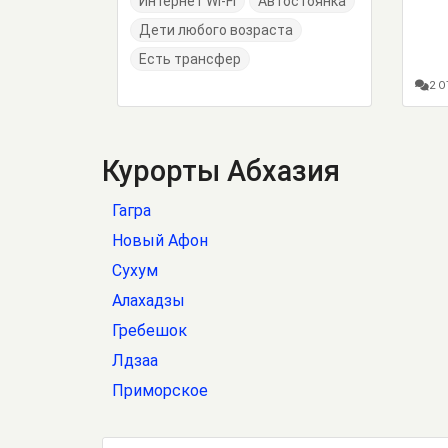
Интернет Wi-Fi
Автостоянка
Дети любого возраста
Есть трансфер
2 
Курорты Абхазия
Гагра
Новый Афон
Сухум
Алахадзы
Гребешок
Лдзаа
Приморское