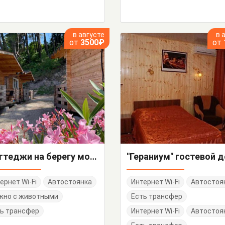
в августе
в 
от
3500₽
от
"Коттеджи на берегу моря" база отдыха
"Гераниум" гостевой 
ернет Wi-Fi
Автостоянка
Интернет Wi-Fi
Автостоя
жно с животными
Есть трансфер
ь трансфер
Интернет Wi-Fi
Автостоя