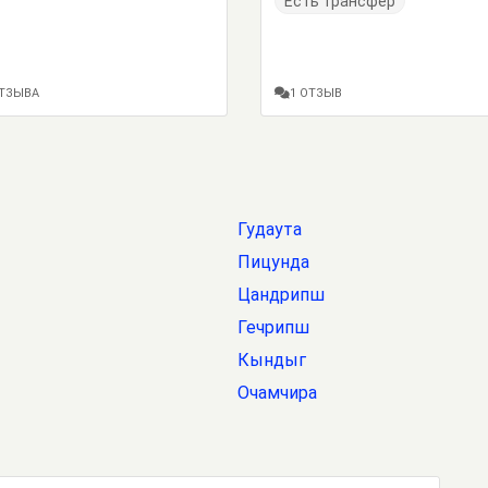
Есть трансфер
ОТЗЫВА
1 ОТЗЫВ
Гудаута
Пицунда
Цандрипш
Гечрипш
Кындыг
Очамчира