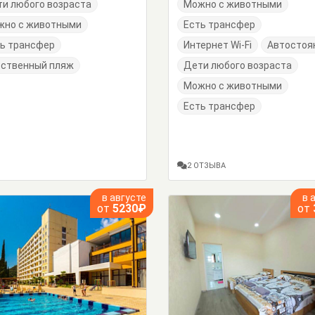
и любого возраста
Можно с животными
жно с животными
Есть трансфер
ь трансфер
Интернет Wi-Fi
Автостоя
бственный пляж
Дети любого возраста
Можно с животными
Есть трансфер
2 ОТЗЫВА
в августе
в 
от
5230₽
от