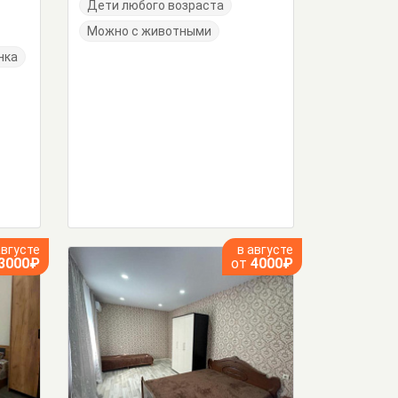
Дети любого возраста
Можно с животными
нка
августе
в августе
3000₽
от
4000₽