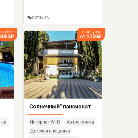
3 ОТЗЫВА
августе
в августе
3000₽
от
2700₽
"Солнечный" пансионат
нка
Интернет Wi-Fi
Автостоянка
Детская площадка