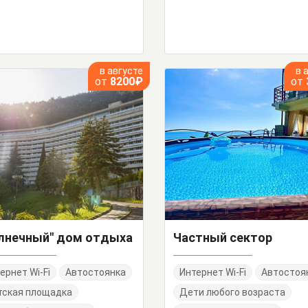
в августе
в 
от
8200₽
от
лнечный" дом отдыха
Частный сектор
ернет Wi-Fi
Автостоянка
Интернет Wi-Fi
Автостоя
тская площадка
Дети любого возраста