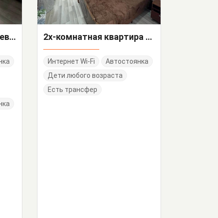
"Холодная речка" гостевой дом
2х-комнатная квартира 75/4 кв 62
нка
Интернет Wi-Fi
Автостоянка
Дети любого возраста
Есть трансфер
нка