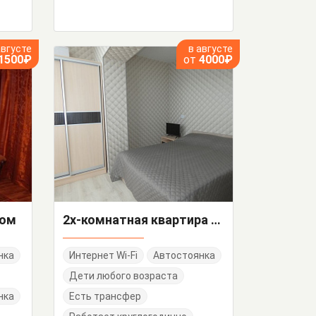
августе
в августе
1500₽
от
4000₽
дом
2х-комнатная квартира 75/4 кв 23
нка
Интернет Wi-Fi
Автостоянка
Дети любого возраста
нка
Есть трансфер