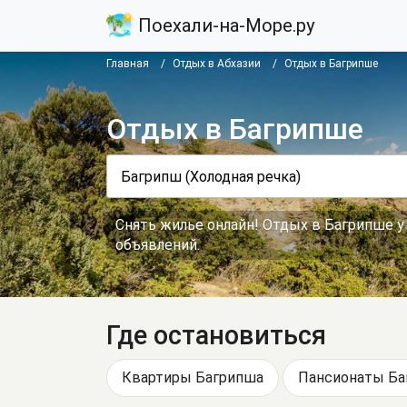
Поехали-на-Море.ру
Главная
Отдых в Абхазии
Отдых в Багрипше
Отдых в Багрипше
Снять жилье онлайн! Отдых в Багрипше у
объявлений.
Где остановиться
Квартиры Багрипша
Пансионаты Ба