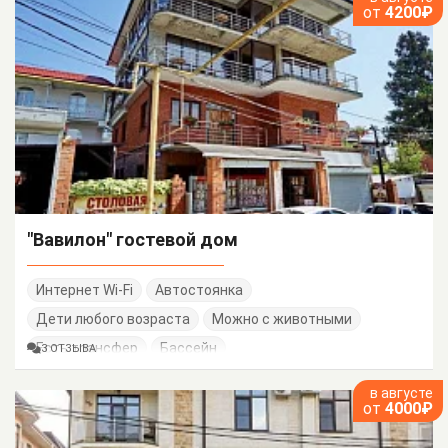
от
4200₽
"Вавилон" гостевой дом
Интернет Wi-Fi
Автостоянка
Дети любого возраста
Можно с животными
Есть трансфер
Бассейн
3 ОТЗЫВА
в августе
от
4000₽