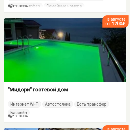
Есть трансфер
Семейные номера
3 ОТЗЫВА
в августе
от
1200₽
"Мидори" гостевой дом
Интернет Wi-Fi
Автостоянка
Есть трансфер
Бассейн
2 ОТЗЫВА
в августе