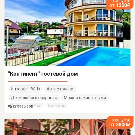
в августе
от
1200₽
"Континент" гостевой дом
Интернет Wi-Fi
Автостоянка
Дети любого возраста
Можно с животными
Есть трансфер
Бассейн
12 ОТЗЫВОВ
в августе
от
3800₽