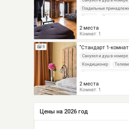
Санузел и душ в номер
Гладильные принадлеж
Балкон
Душевые при
Кровать двуспальная
2 места
Комнат:
1
8
"Стандарт 1-комна
Санузел и душ в номер
Кондиционер
Телеви
Кровати односпальные
2 места
Комнат:
1
Цены на 2026 год