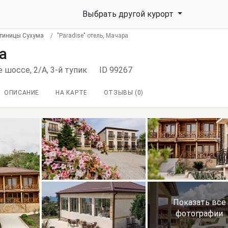
Выбрать другой курорт
стиницы Сухума
"Paradise" отель, Мачара
а
ое шоссе, 2/А, 3-й тупик
ID 99267
ОПИСАНИЕ
НА КАРТЕ
ОТЗЫВЫ (
0
)
Показать все
фотографии