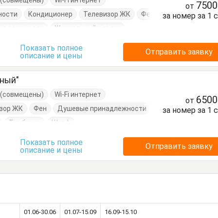
е (совмещены)
Wi-Fi интернет
750
от
ности
Кондиционер
Телевизор ЖК
Фен
за номер за 1 
надлежности
Журнальный столик
Раскладная кровать
Стулья
Показать полное
Отправить заявку
описание и цены
тный"
е (совмещены)
Wi-Fi интернет
650
от
зор ЖК
Фен
Душевые принадлежности
за номер за 1 
Тумбочки
Шкаф
Показать полное
Отправить заявку
описание и цены
01.06-30.06
01.07-15.09
16.09-15.10