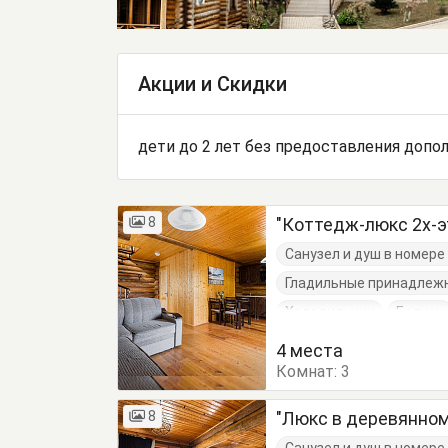
Акции и Скидки
дети до 2 лет без предоставления допол
8
"Коттедж-люкс 2х-
Санузел и душ в номер
Гладильные принадлеж
Холодильник
Балкон
Кровати двуспальные
4 места
Комнат:
3
8
"Люкс в деревянном