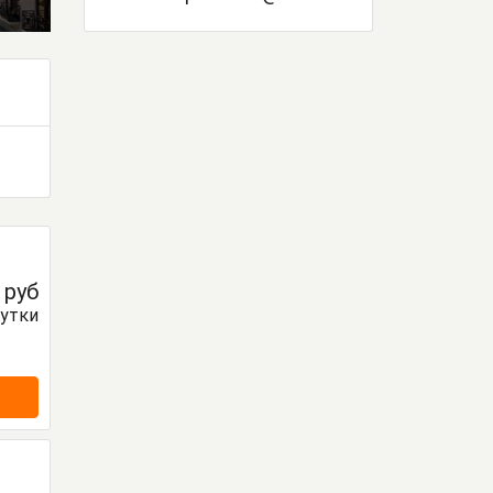
0
руб
сутки