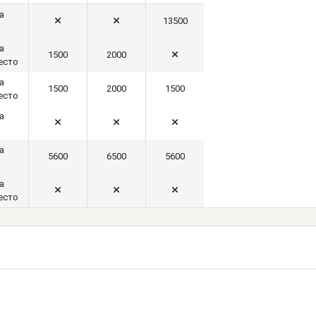
а
13500
а
1500
2000
есто
а
1500
2000
1500
есто
а
а
5600
6500
5600
а
есто