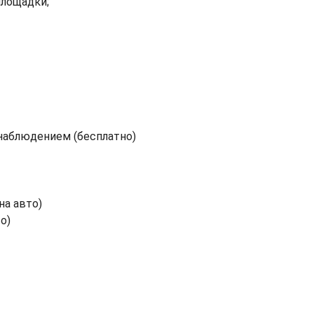
площадки;
наблюдением (бесплатно)
на авто)
о)