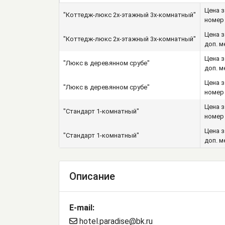
Цена з
"Коттедж-люкс 2х-этажный 3х-комнатный"
номер
Цена з
"Коттедж-люкс 2х-этажный 3х-комнатный"
доп. м
Цена з
"Люкс в деревянном срубе"
доп. м
Цена з
"Люкс в деревянном срубе"
номер
Цена з
"Стандарт 1-комнатный"
номер
Цена з
"Стандарт 1-комнатный"
доп. м
Описание
E-mail:
hotel.paradise@bk.ru