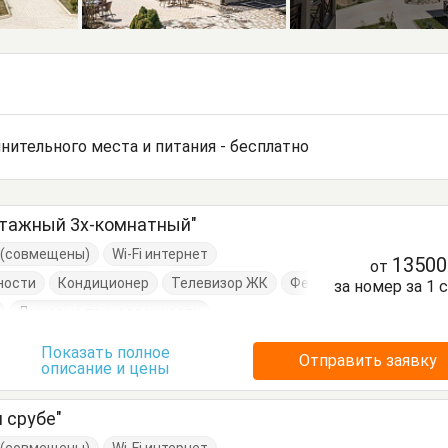
нительного места и питания - бесплатно
этажный 3х-комнатный"
е (совмещены)
Wi-Fi интернет
1350
от
ности
Кондиционер
Телевизор ЖК
Фен
за номер за 1 
Душевые принадлежности
Стол
Стулья
Показать полное
Отправить заявку
описание и цены
 срубе"