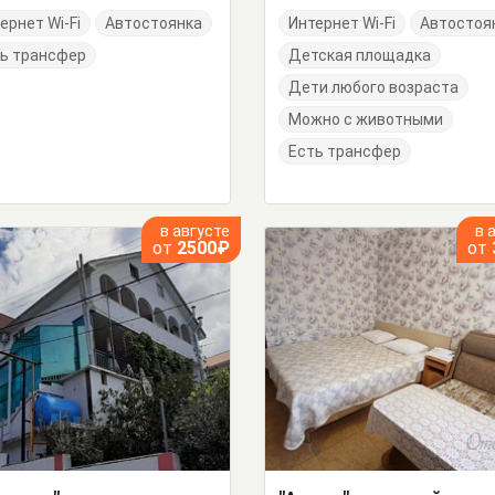
ернет Wi-Fi
Автостоянка
Интернет Wi-Fi
Автостоя
ь трансфер
Детская площадка
Дети любого возраста
Можно с животными
Есть трансфер
в августе
в 
от
2500₽
от