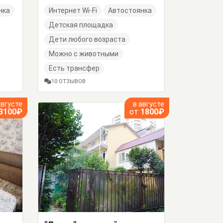
нка
Интернет Wi-Fi
Автостоянка
Детская площадка
Дети любого возраста
Можно с животными
Есть трансфер
10 ОТЗЫВОВ
августе
в августе
3100₽
от
1800₽