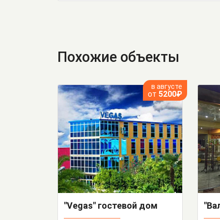
Похожие объекты
в августе
от
5200₽
"Vegas" гостевой дом