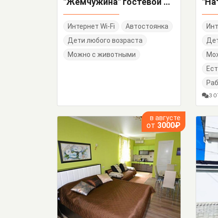
"Жемчужина" гостевой дом
"На
Интернет Wi-Fi
Автостоянка
Инт
Дети любого возраста
Дет
Можно с животными
Мо
Ест
Раб
3 
в августе
от
3000₽