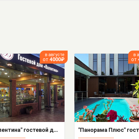
в августе
в 
от
4000₽
от
"Валентина" гостевой дом