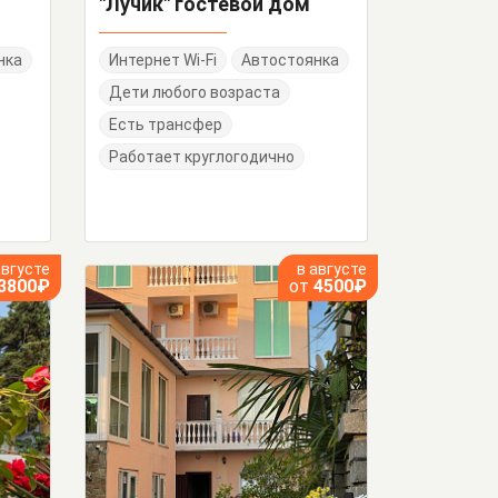
"Лучик" гостевой дом
нка
Интернет Wi-Fi
Автостоянка
Дети любого возраста
Есть трансфер
Работает круглогодично
августе
в августе
3800₽
от
4500₽