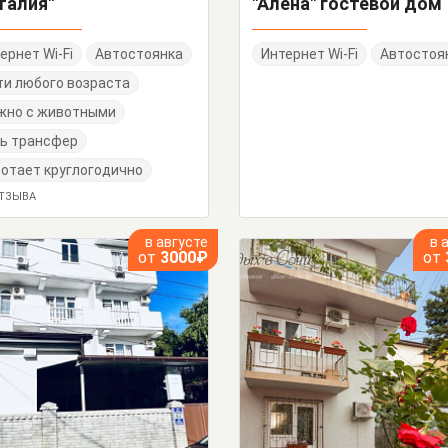
талия"
"Алена" гостевой дом
ернет Wi-Fi
Автостоянка
Интернет Wi-Fi
Автостоя
и любого возраста
жно с животными
ь трансфер
отает круглогодично
ОТЗЫВА
в августе
в 
от
3000₽
от