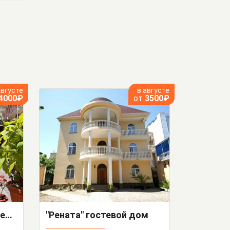
августе
в августе
4000₽
от
3500₽
"Панорама Плюс" гостевой дом
"Рената" гостевой дом