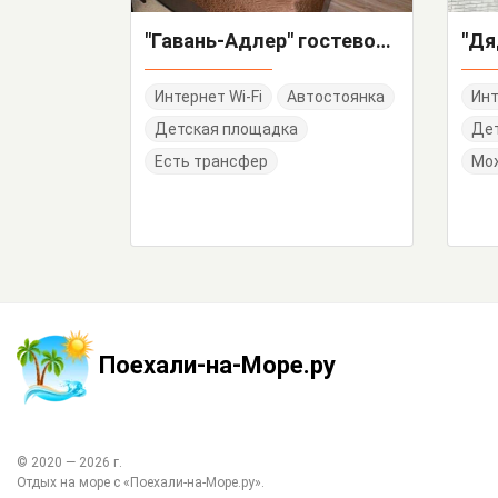
"Гавань-Адлер" гостевой дом
Интернет Wi-Fi
Автостоянка
Инт
Детская площадка
Дет
Есть трансфер
Мо
Поехали-на-Море.ру
© 2020 —
2026
г.
Отдых на море с
«Поехали-на-Море.ру»
.