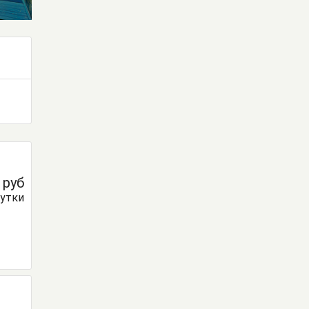
0
руб
сутки