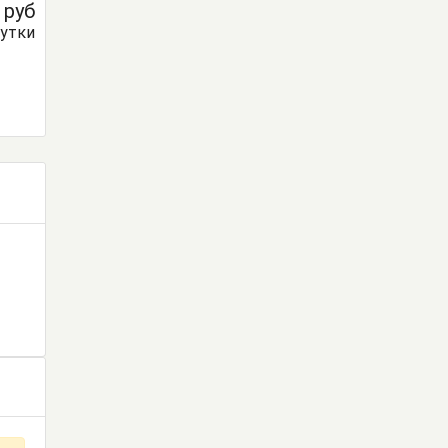
0
руб
сутки