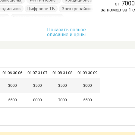
(совмещены)
Wi-Fi интернет
Кондиционер
700
от
лодильник
Цифровое ТВ
Электрочайник
за номер за 1 
ать
Кровати односпальные
Кухонный стол
Обеденный стол
Посуда
Показать полное
описание и цены
очки
Шкаф
01.06-30.06
01.07-31.07
01.08-31.08
01.09-30.09
3000
3500
3500
3000
5500
8000
7000
5500