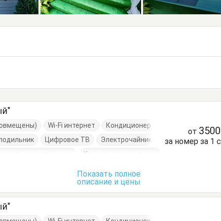
ый"
(совмещены)
Wi-Fi интернет
Кондиционер
350
от
лодильник
Цифровое ТВ
Электрочайник
за номер за 1 
ровати односпальные
Кровать двуспальная
нный стол
Посуда
Стол
Стулья
Показать полное
описание и цены
ый"