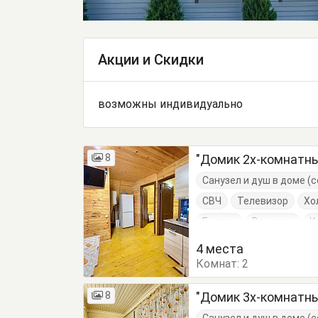
Акции и Скидки
возможны индивидуально
8
"Домик 2х-комнатн
Санузел и душ в доме 
СВЧ
Телевизор
Хо
Балкон
Вешалка
К
Кухонный стол
Обеде
4 места
Комнат:
Тумбочки
2
Шкаф
8
"Домик 3х-комнатн