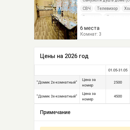
Санузел и душ в доме 
СВЧ
Телевизор
Хо
Вешалка
Диван-кров
Кровать двуспальная
6 места
Комнат:
Стол
Стулья
3
Тумб
Цены на 2026 год
01.05-31.05
Цена за
"Домик 2х-комнатный"
2500
номер
Цена за
"Домик 3х-комнатный"
4500
номер
Примечание