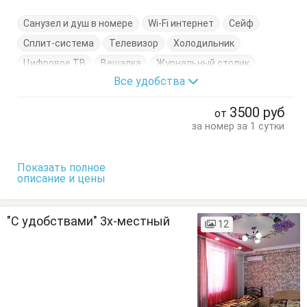
Санузел и душ в номере
Wi-Fi интернет
Сейф
Сплит-система
Телевизор
Холодильник
Цифровое ТВ
Вешалка
Журнальный столик
Все удобства
Кровать двуспальная
Стулья
Тумбочки
Шкаф
3500
руб
от
за номер за 1 сутки
Показать полное
описание и цены
"С удобствами" 3х-местный
12