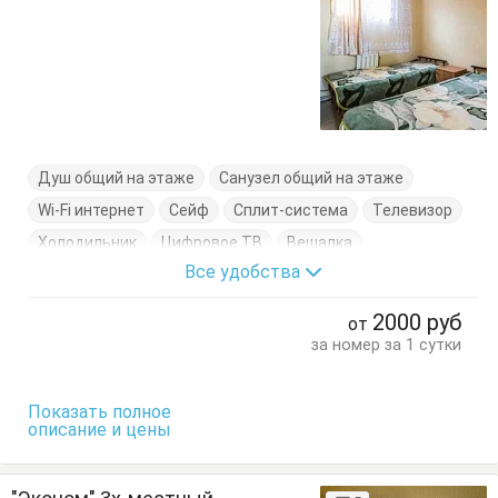
Душ общий на этаже
Санузел общий на этаже
Wi-Fi интернет
Сейф
Сплит-система
Телевизор
Холодильник
Цифровое ТВ
Вешалка
Все удобства
Журнальный столик
Кровати односпальные
Стулья
Тумбочки
Шкаф
2000
руб
от
за номер за 1 сутки
Показать полное
описание и цены