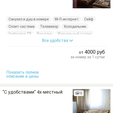
Санузел и душ в номере
Wi-Fi интернет
Сейф
Сплит-система
Телевизор
Холодильник
Цифровое ТВ
Вешалка
Журнальный столик
Все удобства
Кровать двуспальная
Кровать односпальная
Стулья
Тумбочки
Шкаф
4000
руб
от
за номер за 1 сутки
Показать полное
описание и цены
"С удобствами" 4х-местный
6