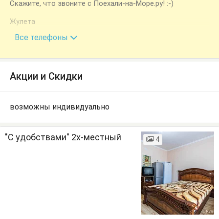
Скажите, что звоните с Поехали-на-Море.ру! :-)
Жулета
+7 (918) 901-79-52
Все телефоны
Акции и Скидки
возможны индивидуально
"С удобствами" 2х-местный
4