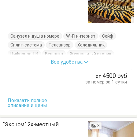
Санузел и душ в номере
Wi-Fi интернет
Сейф
Сплит-система
Телевизор
Холодильник
Цифровое ТВ
Вешалка
Журнальный столик
Все удобства
Кровати односпальные
Кровать двуспальная
Стулья
Тумбочки
Шкаф
4500
руб
от
за номер за 1 сутки
Показать полное
описание и цены
"Эконом" 2х-местный
3