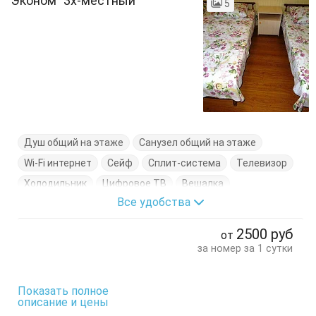
"Эконом" 3х-местный
5
Душ общий на этаже
Санузел общий на этаже
Wi-Fi интернет
Сейф
Сплит-система
Телевизор
Холодильник
Цифровое ТВ
Вешалка
Все удобства
Журнальный столик
Кровать двуспальная
Кровать односпальная
Стулья
Тумбочки
Шкаф
2500
руб
от
за номер за 1 сутки
Показать полное
описание и цены