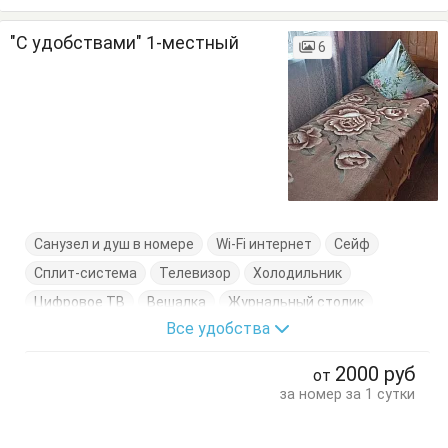
"С удобствами" 1-местный
6
Санузел и душ в номере
Wi-Fi интернет
Сейф
Сплит-система
Телевизор
Холодильник
Цифровое ТВ
Вешалка
Журнальный столик
Все удобства
Кровать односпальная
Стулья
Тумбочки
Шкаф
2000
руб
от
за номер за 1 сутки