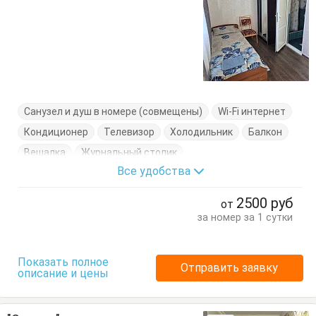
Санузел и душ в номере (совмещены)
Wi-Fi интернет
Кондиционер
Телевизор
Холодильник
Балкон
Вешалка
Журнальный столик
Все удобства
Кровати односпальные
Кровать двуспальная
Кухонный стол
Стулья
Тумбочки
Шкаф
2500
руб
от
за номер за 1 сутки
Показать полное
Отправить заявку
описание и цены