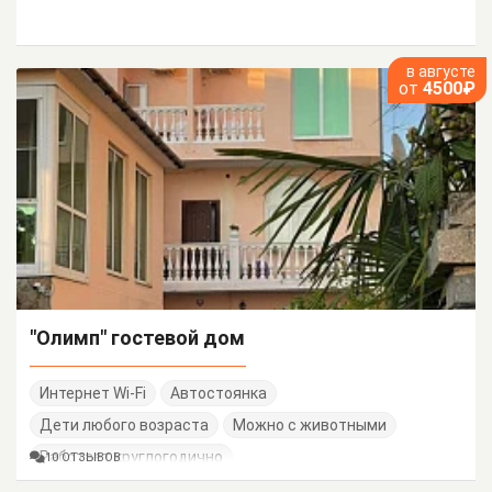
в августе
от
4500₽
"Олимп" гостевой дом
Интернет Wi-Fi
Автостоянка
Дети любого возраста
Можно с животными
Работает круглогодично
10 ОТЗЫВОВ