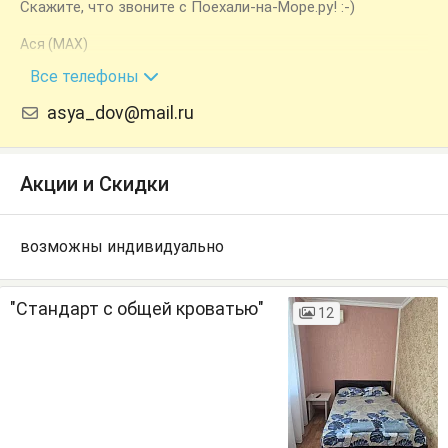
Скажите, что звоните с Поехали-на-Море.ру! :-)
Ася (MAX)
+7 (918) 306-53-51
Все телефоны
asya_dov@mail.ru
Акции и Скидки
возможны индивидуально
"Стандарт с общей кроватью"
12