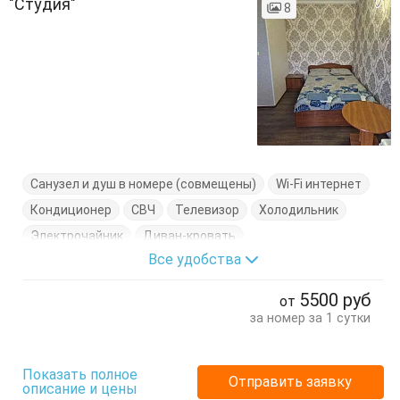
"Студия"
8
Санузел и душ в номере (совмещены)
Wi-Fi интернет
Кондиционер
СВЧ
Телевизор
Холодильник
Электрочайник
Диван-кровать
Все удобства
Журнальный столик
Кровать двуспальная
Кухонный стол
Посуда
Стулья
Шкаф
5500
руб
от
за номер за 1 сутки
Показать полное
Отправить заявку
описание и цены