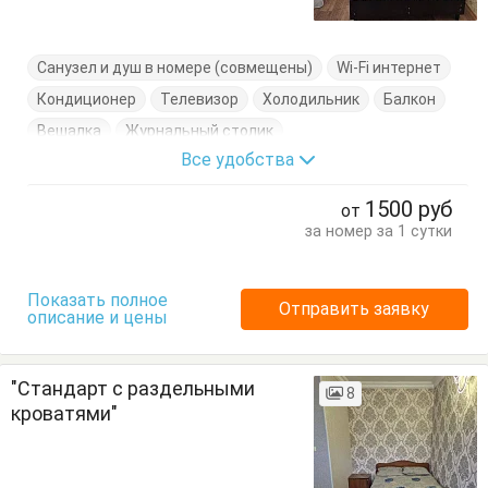
Санузел и душ в номере (совмещены)
Wi-Fi интернет
Кондиционер
Телевизор
Холодильник
Балкон
Вешалка
Журнальный столик
Все удобства
Кровать двуспальная
Стулья
Тумбочки
Шкаф
1500
руб
от
за номер за 1 сутки
Показать полное
Отправить заявку
описание и цены
"Стандарт с раздельными
8
кроватями"