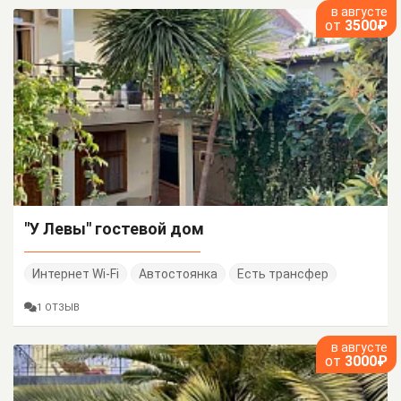
в августе
от
3500₽
"У Левы" гостевой дом
Интернет Wi-Fi
Автостоянка
Есть трансфер
1 ОТЗЫВ
в августе
от
3000₽