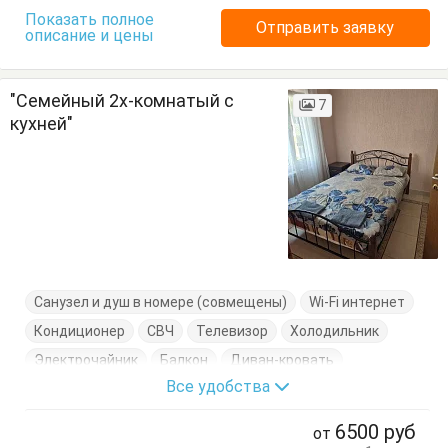
Показать полное
Отправить заявку
описание и цены
"Семейный 2х-комнатый с
7
кухней"
Санузел и душ в номере (совмещены)
Wi-Fi интернет
Кондиционер
СВЧ
Телевизор
Холодильник
Электрочайник
Балкон
Диван-кровать
Все удобства
Журнальный столик
Кровать двуспальная
Кровать односпальная
Кухонный стол
6500
руб
от
Обеденный стол
Посуда
Тумбочки
Шкаф