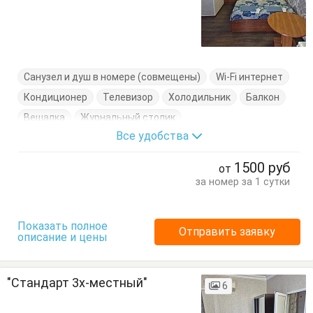
Санузел и душ в номере (совмещены)
Wi-Fi интернет
Кондиционер
Телевизор
Холодильник
Балкон
Вешалка
Журнальный столик
Все удобства
Кровать односпальная
Стулья
Тумбочки
Шкаф
1500
руб
от
за номер за 1 сутки
Показать полное
Отправить заявку
описание и цены
"Стандарт 3х-местный"
6