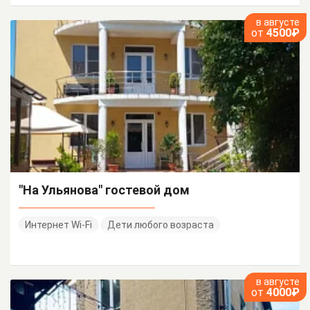
в августе
от
4500₽
"На Ульянова" гостевой дом
Интернет Wi-Fi
Дети любого возраста
в августе
от
4000₽