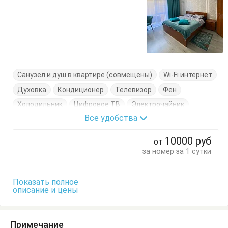
Санузел и душ в квартире (совмещены)
Wi-Fi интернет
Духовка
Кондиционер
Телевизор
Фен
Холодильник
Цифровое ТВ
Электрочайник
Все удобства
Вешалка
Диван-кровать
Журнальный столик
Кресло
Кровать двуспальная
Кухонный стол
10000
руб
от
Обеденный стол
Посуда
Рабочий стол
Стол
за номер за 1 сутки
Стулья
Терраса
Тумбочки
Шкаф
Показать полное
описание и цены
Примечание