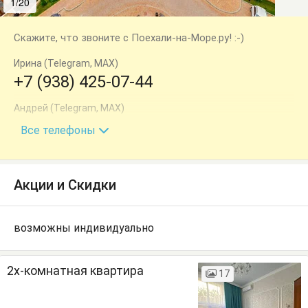
1/20
2/20
Скажите, что звоните с Поехали-на-Море.ру! :-)
Ирина (Telegram, MAX)
+7 (938) 425-07-44
Андрей (Telegram, MAX)
+7 (909) 457-27-26
Все телефоны
Акции и Скидки
возможны индивидуально
2х-комнатная квартира
17