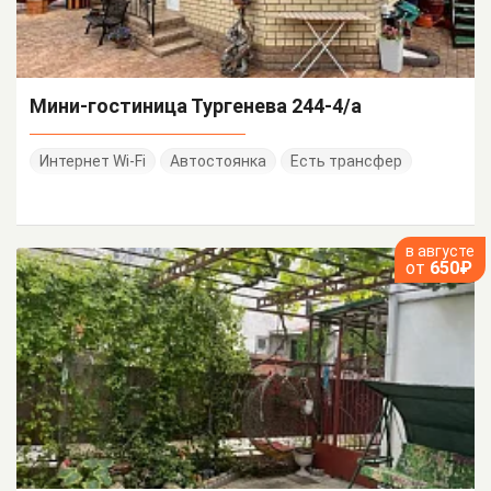
Мини-гостиница Тургенева 244-4/а
Интернет Wi-Fi
Автостоянка
Есть трансфер
в августе
от
650₽