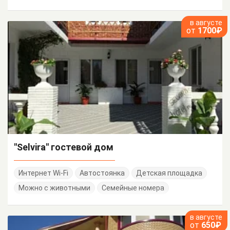
в августе
от
1700₽
"Selvira" гостевой дом
Интернет Wi-Fi
Автостоянка
Детская площадка
Можно с животными
Семейные номера
в августе
от
650₽