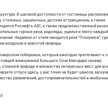
труктура. В шаговой доступности от гостиницы располож
в, столовых, шашлычных, детских аттракционов, а также
находится Роснефть АЗС, а также продовольственный рынок
ительные горные реки, водопады, ущелья и плато-кажды
чение. Недалеко от отеля находится река "Псезуапсе", гд
им воздухом и красотой природы.
рноморском побережье, который ежегодно притягивает к с
астоящей жемчужиной Большого Сочи благодаря своему
 отличной природе и множеству интересных мест для вс
ируете отпуск здесь, у вас точно не будет шансов заскуча
чество развлечений, достопримечательностей и необычн
о)