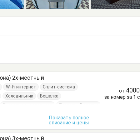
кона) 2х-местный
Wi-Fi интернет
Сплит-система
400
от
Холодильник
Вешалка
за номер за 1 
Кровать односпальная
Туалетный столик
Показать полное
описание и цены
кона) 3х-местный