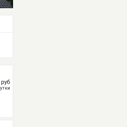
0
руб
сутки