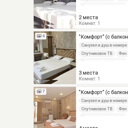
Кровати двуспальные
Тумбочки
Шкаф
2 места
Комнат:
1
4
"Комфорт" (с балко
Санузел и душ в номере
Спутниковое ТВ
Фен
Кровати двуспальные
Тумбочки
Шкаф
3 места
Комнат:
1
7
"Комфорт" (с балко
Санузел и душ в номере
Спутниковое ТВ
Фен
Кровати двуспальные
Тумбочки
Шкаф