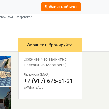
Добавить объект
тевой дом, Лазаревское
Звоните и бронируйте!
Скажите, что звоните с
Поехали-на-Море.ру! :-)
Людмила (MAX)
+7 (917) 676-51-21
WhatsApp