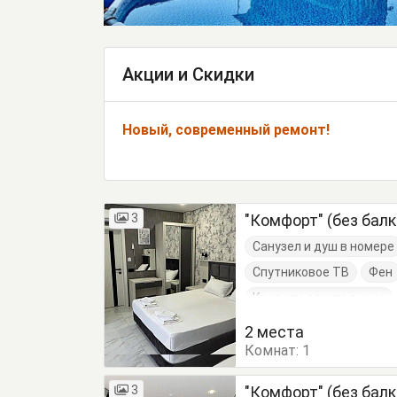
Акции и Скидки
Новый, современный ремонт!
3
"Комфорт" (без бал
Санузел и душ в номере
Спутниковое ТВ
Фен
Кровати двуспальные
Тумбочки
Шкаф
2 места
Комнат:
1
3
"Комфорт" (без бал