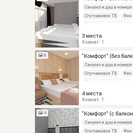
Санузел и душ в номере
Спутниковое ТВ
Фен
Кровати двуспальные
Тумбочки
Шкаф
3 места
Комнат:
1
8
"Комфорт" (без бал
Санузел и душ в номере
Спутниковое ТВ
Фен
Кровати двуспальные
Тумбочки
Шкаф
4 места
Комнат:
1
4
"Комфорт" (с балко
Санузел и душ в номере
Спутниковое ТВ
Фен