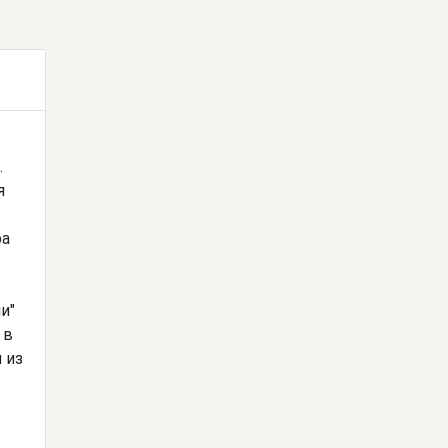
.
я
ра
и"
 в
 из