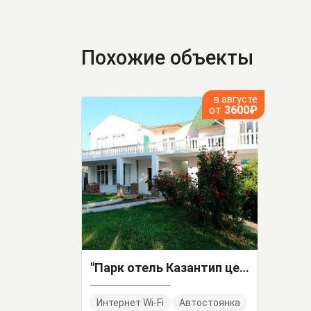
Похожие объекты
в августе
от
3600₽
"Парк отель Казантип центр" база отдыха
Интернет Wi-Fi
Автостоянка