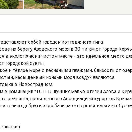
представляет собой городок коттеджного типа,
ве на берегу Азовского моря в 30-ти км от города Керчь
я в экологически чистом месте - это идеальное место дл
от городской суеты.
ое и тёплое море с песчаными пляжами, близость от озе
чистый, насыщенный ионами моря воздух являются
тдыха в Новоотрадном.
м в номинации "ТОП 10 лучших малых отелей Азова и Керч
ого рейтинга, проведенного Ассоциацией курортов Крыма
остоятельно добраться до базы можно рейсовым автобусом
есплатно)