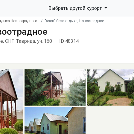
Выбрать другой курорт
тдыха Новоотрадного
"Азов" база отдыха, Новоотрадное
овоотрадное
е, СНТ Таврида, уч. 160
ID 48314