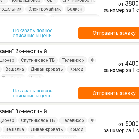
нет
Кондиционер
СВЧ
Спутниковое ТВ
380
от
лодильник
Электрочайник
Балкон
за номер за 1 
ровати односпальные
Кровать двуспальная
нный стол
Посуда
Тумбочки
Шкаф
Показать полное
Отправить заявку
описание и цены
вами" 2х-местный
ционер
Спутниковое ТВ
Телевизор
Фен
440
от
Вешалка
Диван-кровать
Комод
за номер за 1 
Тумбочки
Шкаф
Показать полное
Отправить заявку
описание и цены
вами" 3х-местный
ционер
Спутниковое ТВ
Телевизор
Фен
500
от
Вешалка
Диван-кровать
Комод
за номер за 1 
Кухонный стол
Обеденный стол