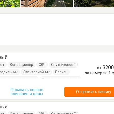
тный
нет
Кондиционер
СВЧ
Спутниковое ТВ
320
от
лодильник
Электрочайник
Балкон
за номер за 1 
ровати односпальные
Кровать двуспальная
нный стол
Посуда
Тумбочки
Шкаф
Показать полное
Отправить заявку
описание и цены
тный