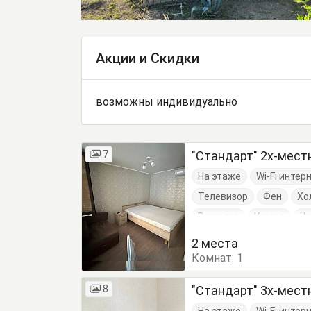
Акции и Скидки
возможны индивидуально
7
"Стандарт" 2х-мес
На этаже
Wi-Fi интер
Телевизор
Фен
Хо
Вешалка
Комод
К
Кухонный стол
Обеде
2 места
Комнат:
1
8
"Стандарт" 3х-мес