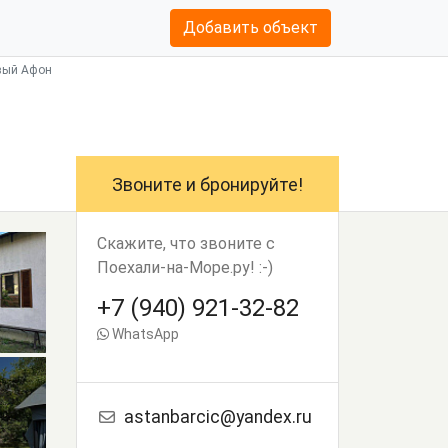
Добавить объект
овый Афон
Звоните и бронируйте!
Скажите, что звоните с
Поехали-на-Море.ру! :-)
+7 (940) 921-32-82
WhatsApp
astanbarcic@yandex.ru