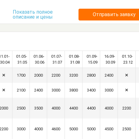
Показать полное
Отправить заявку
описание и цены
11.01-
01.05-
01.06-
01.07-
01.08-
01.09-
16.09-
01.10-
30.04
31.05
30.06
31.07
31.08
15.09
30.09
23.12
1700
2000
2200
3200
2800
2400
2100
2400
3000
3800
3400
3000
2000
2500
3500
4000
4400
4400
4000
2200
2200
3000
4000
4600
5000
5000
4500
2500