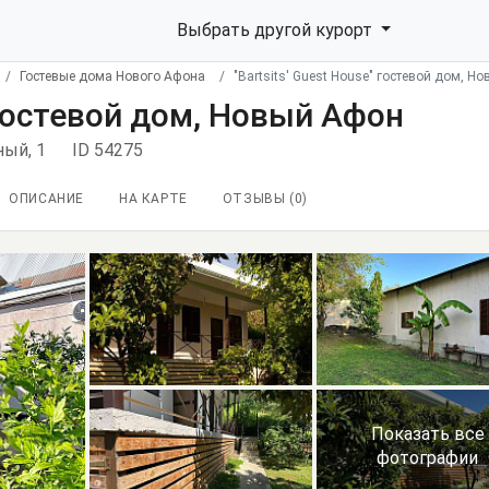
Выбрать другой курорт
Гостевые дома Нового Афона
"Bartsits' Guest House" гостевой дом, Н
" гостевой дом, Новый Афон
ный, 1
ID 54275
ОПИСАНИЕ
НА КАРТЕ
ОТЗЫВЫ (
0
)
Показать все
фотографии