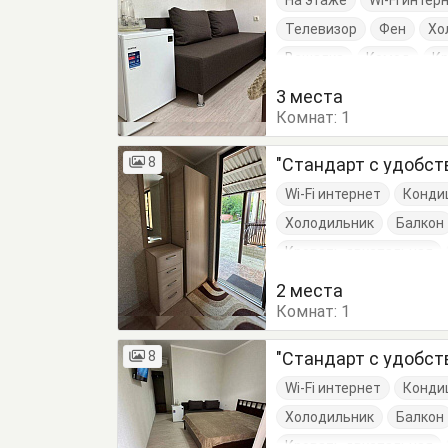
На этаже
Wi-Fi интер
Телевизор
Фен
Хо
Вешалка
Комод
К
Кухонный стол
Обеде
3 места
Комнат:
1
8
"Стандарт с удобст
Wi-Fi интернет
Конди
Холодильник
Балкон
Кровать двуспальная
2 места
Комнат:
1
8
"Стандарт с удобст
Wi-Fi интернет
Конди
Холодильник
Балкон
Кровать двуспальная