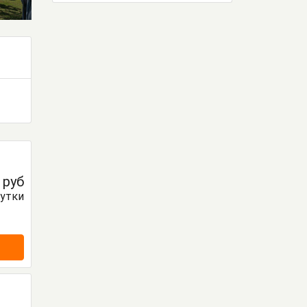
0
руб
сутки