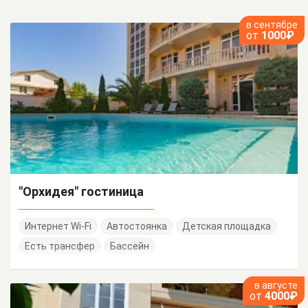
в сентябре
от
1000₽
"Орхидея" гостиница
Интернет Wi-Fi
Автостоянка
Детская площадка
Есть трансфер
Бассейн
в августе
от
4000₽