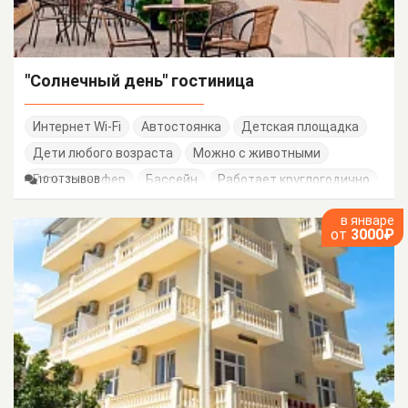
"Солнечный день" гостиница
Интернет Wi-Fi
Автостоянка
Детская площадка
Дети любого возраста
Можно с животными
Есть трансфер
Бассейн
Работает круглогодично
10 ОТЗЫВОВ
Семейные номера
в январе
от
3000₽