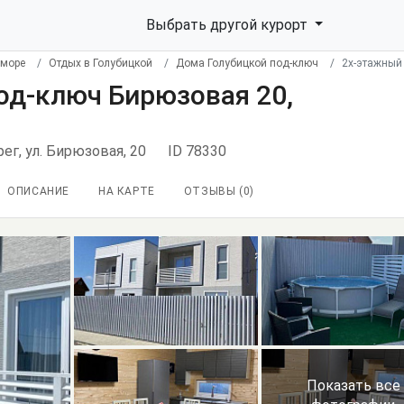
Выбрать другой курорт
 море
Отдых в Голубицкой
Дома Голубицкой под-ключ
2х-этажный
од-ключ Бирюзовая 20,
ег, ул. Бирюзовая, 20
ID 78330
ОПИСАНИЕ
НА КАРТЕ
ОТЗЫВЫ (
0
)
Показать все