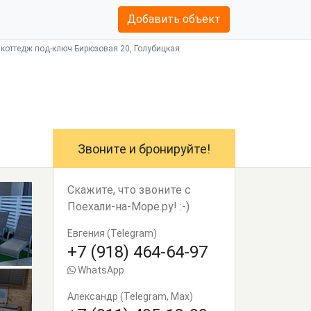
Добавить объект
 коттедж под-ключ Бирюзовая 20, Голубицкая
Звоните и бронируйте!
Скажите, что звоните с
Поехали-на-Море.ру! :-)
Евгения (Telegram)
+7 (918) 464-64-97
WhatsApp
Александр (Telegram, Max)