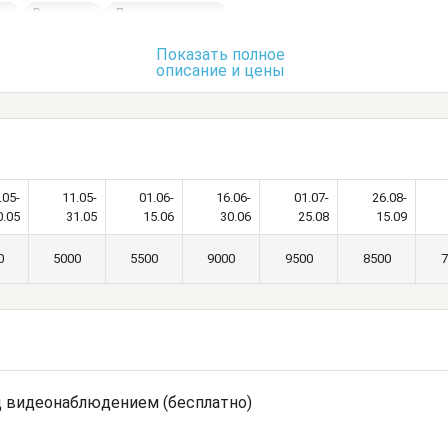
он
Вешалка
Диван-кровать
Комод
Кресло
Кресло-кровать
Показать полное
описание и цены
Кухонный стол
Обеденный стол
Стол
толик
Тумбочки
Шкаф
.05-
11.05-
01.06-
16.06-
01.07-
26.08-
0.05
31.05
15.06
30.06
25.08
15.09
0
5000
5500
9000
9500
8500
7
д видеонаблюдением (бесплатно)