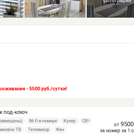
фотографии
проживания - 5500 руб./сутки!
ж под-ключ
(совмещены)
Wi-Fi в номере
Кулер
СВЧ
950
от
никовое ТВ
Телевизор
Фен
за номер за 1 