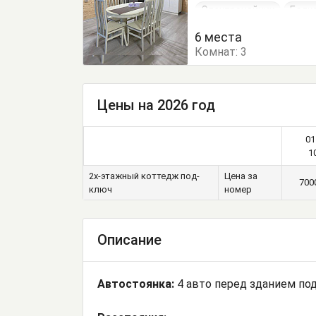
Электрочайник
Балк
Журнальный столик
6 места
Комнат:
Кровать двуспальная
3
Стулья
Туалетный с
Цены на 2026 год
01
1
2х-этажный коттедж под-
Цена за
700
ключ
номер
Описание
Автостоянка:
4 авто перед зданием по