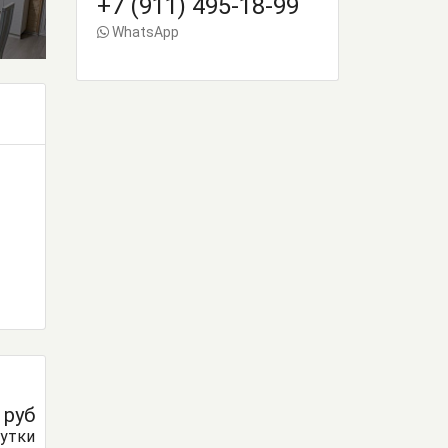
+7 (911) 495-18-99
WhatsApp
0
руб
сутки