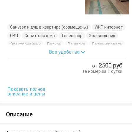
Санузел и душ в квартире (совмещены)
Wi-Fi интернет
СВЧ
Сплит-система
Телевизор
Холодильник
Электрочайник
Балкон
Вешалка
Диван-кровать
Все удобства
Кресло
Кровать двуспальная
Посуда
Стол
Стулья
Шкаф
2500
руб
от
за номер за 1 сутки
Показать полное
описание и цены
Описание