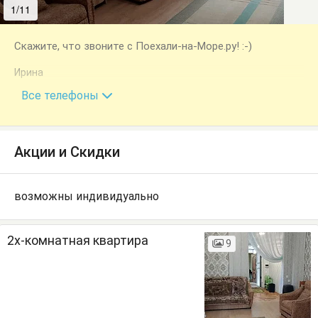
1/11
2/11
Скажите, что звоните с Поехали-на-Море.ру! :-)
Ирина
+7 (920) 557-88-16
Все телефоны
Акции и Скидки
возможны индивидуально
2х-комнатная квартира
9