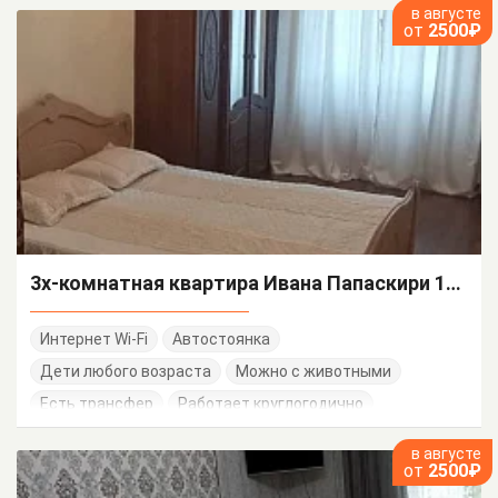
в августе
от
2500₽
3х-комнатная квартира Ивана Папаскири 102 кв 22
Интернет Wi-Fi
Автостоянка
Дети любого возраста
Можно с животными
Есть трансфер
Работает круглогодично
в августе
от
2500₽