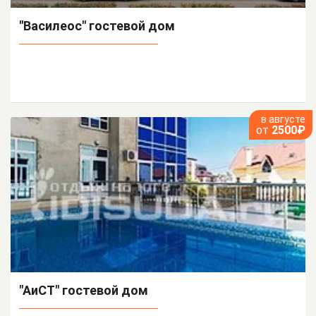
"Василеос" гостевой дом
в августе
от
2500₽
"АиСТ" гостевой дом