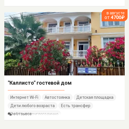
в августе
от
4700₽
"Каллисто" гостевой дом
Интернет Wi-Fi
Автостоянка
Детская площадка
Дети любого возраста
Есть трансфер
Работает круглогодично
10 ОТЗЫВОВ