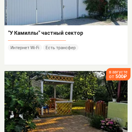
"У Камиллы" частный сектор
Интернет Wi-Fi
Есть трансфер
в августе
от
500₽