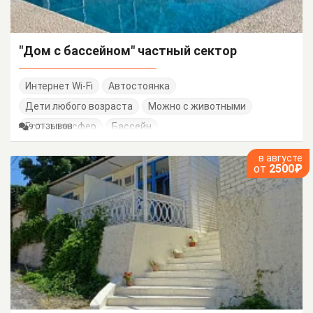
"Дом с бассейном" частный сектор
Интернет Wi-Fi
Автостоянка
Дети любого возраста
Можно с животными
Есть трансфер
Бассейн
9 ОТЗЫВОВ
в августе
от
2500₽