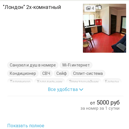
"Лондон" 2х-комнатный
4
Санузел и душ в номере
Wi-Fi интернет
Кондиционер
СВЧ
Сейф
Сплит-система
Телевизор
Холодильник
Электрочайник
Балкон
Все удобства
Диван-кровать
Кровать двуспальная
Кухонный стол
Обеденный стол
Посуда
Стол
5000
руб
от
Стулья
Шкаф
за номер за 1 сутки
Показать полное