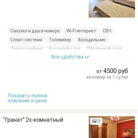
Санузел и душ в номере
Wi-Fi интернет
СВЧ
Сплит-система
Телевизор
Холодильник
Электрочайник
Кухонный стол
Обеденный стол
Все удобства
Посуда
Стол
Стулья
Шкаф
4500
руб
от
за номер за 1 сутки
Показать полное
описание и цены
"Гранат" 2х-комнатный
3