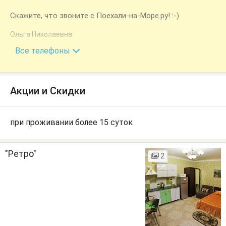
Скажите, что звоните с Поехали-на-Море.ру! :-)
Ольга Николаевна
+7 (918) 449-35-28
Все телефоны
Акции и Скидки
при проживании более 15 суток
"Ретро"
2