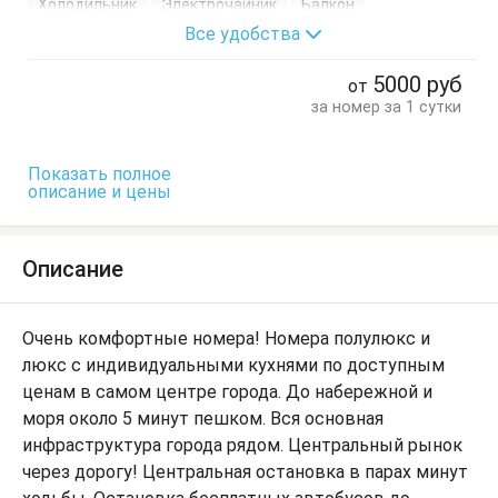
Холодильник
Электрочайник
Балкон
Все удобства
Диван-кровать
Кровать двуспальная
Кухонный стол
Обеденный стол
Посуда
Стол
5000
руб
от
Стулья
Шкаф
за номер за 1 сутки
Показать полное
описание и цены
Описание
Очень комфортные номера! Номера полулюкс и
люкс с индивидуальными кухнями по доступным
ценам в самом центре города. До набережной и
моря около 5 минут пешком. Вся основная
инфраструктура города рядом. Центральный рынок
через дорогу! Центральная остановка в парах минут