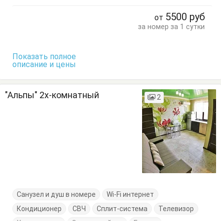
Кухонный стол
Обеденный стол
Посуда
Стол
5500
руб
от
Стулья
Шкаф
за номер за 1 сутки
Показать полное
описание и цены
"Альпы" 2х-комнатный
2
Санузел и душ в номере
Wi-Fi интернет
Кондиционер
СВЧ
Сплит-система
Телевизор