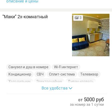
описание и цены
"Маки" 2х-комнатный
3
Санузел и душ в номере
Wi-Fi интернет
Кондиционер
СВЧ
Сплит-система
Телевизор
Холодильник
Электрочайник
Диван-кровать
Все удобства
Кровати односпальные
Кухонный стол
Обеденный стол
Посуда
Стол
Стулья
Шкаф
5000
руб
от
за номер за 1 сутки