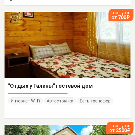
в августе
от
700₽
"Отдых у Галины" гостевой дом
Интернет Wi-Fi
Автостоянка
Есть трансфер
в августе
от
2500₽