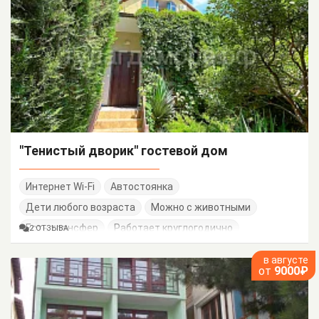
"Тенистый дворик" гостевой дом
Интернет Wi-Fi
Автостоянка
Дети любого возраста
Можно с животными
Есть трансфер
Работает круглогодично
2 ОТЗЫВА
в августе
от
9000₽