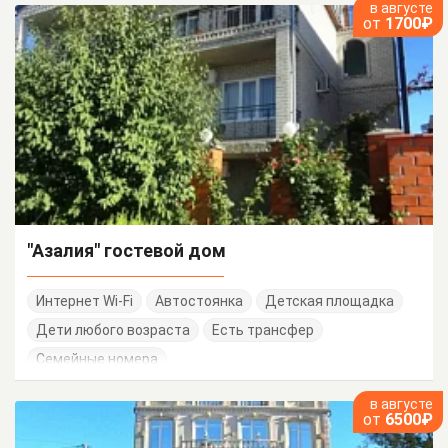
в августе
от
1700₽
"Азалия" гостевой дом
Интернет Wi-Fi
Автостоянка
Детская площадка
Дети любого возраста
Есть трансфер
Семейные номера
в августе
от
6500₽