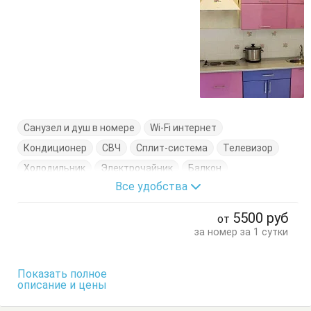
Санузел и душ в номере
Wi-Fi интернет
Кондиционер
СВЧ
Сплит-система
Телевизор
Холодильник
Электрочайник
Балкон
Все удобства
Диван-кровать
Кровать двуспальная
Кухонный стол
Обеденный стол
Посуда
Стол
5500
руб
от
Стулья
Шкаф
за номер за 1 сутки
Показать полное
описание и цены