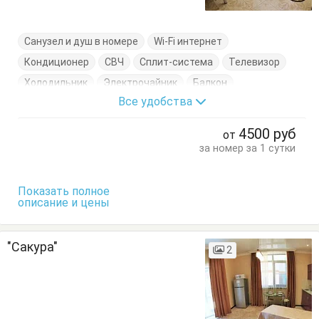
Санузел и душ в номере
Wi-Fi интернет
Кондиционер
СВЧ
Сплит-система
Телевизор
Холодильник
Электрочайник
Балкон
Все удобства
Кресло-кровать
Кровать двуспальная
Кухонный стол
Обеденный стол
Посуда
Стол
4500
руб
от
Стулья
Шкаф
за номер за 1 сутки
Показать полное
описание и цены
"Сакура"
2