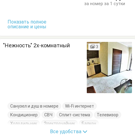
за номер за 1 сутки
Показать полное
описание и цены
"Нежность" 2х-комнатный
3
Санузел и душ в номере
Wi-Fi интернет
Кондиционер
СВЧ
Сплит-система
Телевизор
Холодильник
Электрочайник
Балкон
Все удобства
Диван-кровать
Кровать двуспальная