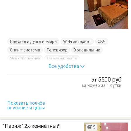
Санузел и душ в номере
Wi-Fi интернет
СВЧ
Сплит-система
Телевизор
Холодильник
Электрочайник
Диван-кровать
Все удобства
Кровать двуспальная
Кухонный стол
Обеденный стол
Посуда
Стол
Стулья
Шкаф
5500
руб
от
за номер за 1 сутки
Показать полное
описание и цены
"Париж" 2х-комнатный
5