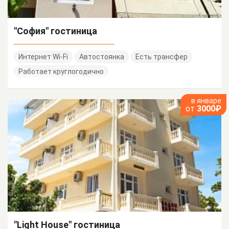
"София" гостиница
Интернет Wi-Fi
Автостоянка
Есть трансфер
Работает круглогодично
в январе
от
3000₽
"Light House" гостиница