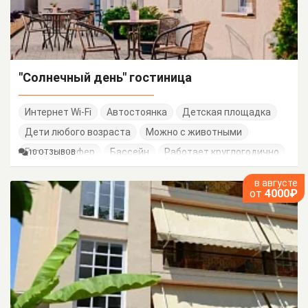
"Солнечный день" гостиница
Интернет Wi-Fi
Автостоянка
Детская площадка
Дети любого возраста
Можно с животными
Есть трансфер
Бассейн
Работает круглогодично
10 ОТЗЫВОВ
Семейные номера
в августе
от
4000₽