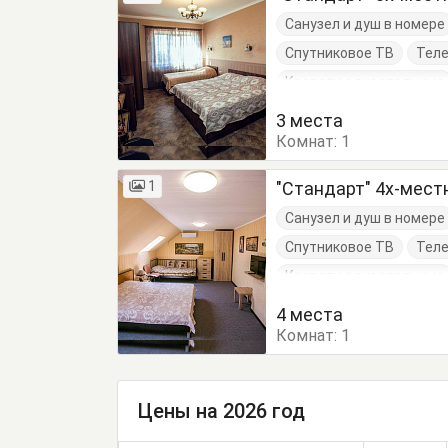
Санузел и душ в номере
Спутниковое ТВ
Тел
Кровати односпальные
Тумбочки
Шкаф
3 места
Комнат:
1
1
"Стандарт" 4х-мест
Санузел и душ в номере
Спутниковое ТВ
Тел
Кровати односпальные
Тумбочки
Шкаф
4 места
Комнат:
1
Цены на 2026 год