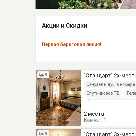
Акции и Скидки
Первая береговая линия!
9
"Стандарт" 2х-мест
Санузел и душ в номере
Спутниковое ТВ
Тел
Кровати односпальные
Тумбочки
Шкаф
2 места
Комнат:
1
9
"Стандарт" 3х-мест