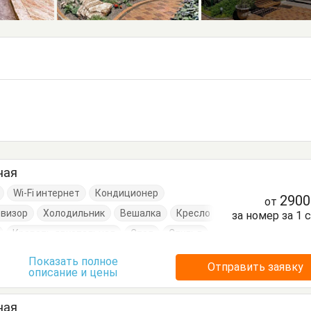
ная
Wi-Fi интернет
Кондиционер
290
от
евизор
Холодильник
Вешалка
Кресло
за номер за 1 
Кровать двуспальная
Стол
Стулья
Показать полное
Отправить заявку
описание и цены
ная