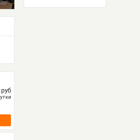
0
руб
сутки