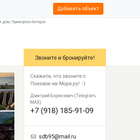
Добавить объект
ой дом, Приморско-Ахтарск
Звоните и бронируйте!
Скажите, что звоните с
Поехали-на-Море.ру! :-)
Дмитрий Борисович (Telegram,
MAX)
+7 (918) 185-91-09
sdb95@mail.ru