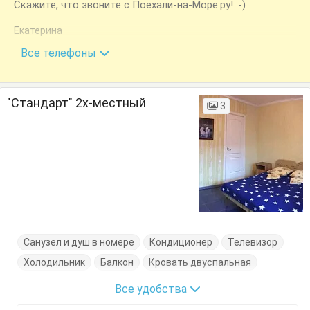
Скажите, что звоните с Поехали-на-Море.ру! :-)
Екатерина
+7 (988) 288-26-33
Все телефоны
"Стандарт" 2х-местный
3
Санузел и душ в номере
Кондиционер
Телевизор
Холодильник
Балкон
Кровать двуспальная
Все удобства