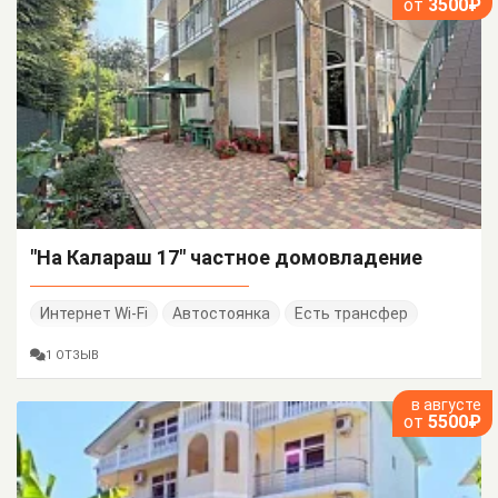
от
3500₽
"На Калараш 17" частное домовладение
Интернет Wi-Fi
Автостоянка
Есть трансфер
1 ОТЗЫВ
в августе
от
5500₽