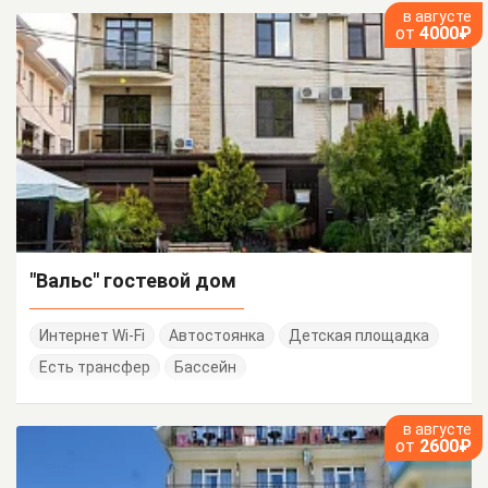
в августе
от
4000₽
"Вальс" гостевой дом
Интернет Wi-Fi
Автостоянка
Детская площадка
Есть трансфер
Бассейн
в августе
от
2600₽