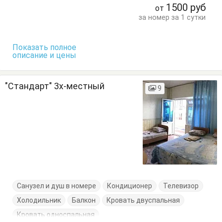
1500
руб
от
за номер за 1 сутки
Показать полное
описание и цены
"Стандарт" 3х-местный
9
Санузел и душ в номере
Кондиционер
Телевизор
Холодильник
Балкон
Кровать двуспальная
Кровать односпальная