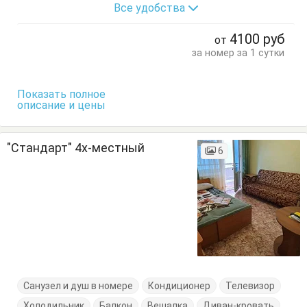
Все удобства
4100
руб
от
за номер за 1 сутки
Показать полное
описание и цены
"Стандарт" 4х-местный
6
Санузел и душ в номере
Кондиционер
Телевизор
Холодильник
Балкон
Вешалка
Диван-кровать