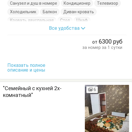
Санузел и душ в номере
Кондиционер
Телевизор
Холодильник
Балкон
Диван-кровать
Кровать двуспальная
Стол
Шкаф
Все удобства
6300
руб
от
за номер за 1 сутки
Показать полное
описание и цены
"Семейный с кухней 2х-
6
комнатный"