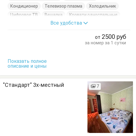
Кондиционер
Телевизор плазма
Холодильник
Цифровое ТВ
Вешалка
Кровати односпальные
Все удобства
Кровать двуспальная
Стол
Тумбочки
Шкаф
2500
руб
от
за номер за 1 сутки
Показать полное
описание и цены
"Стандарт" 3х-местный
7