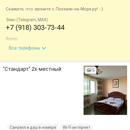
Скажите, что звоните с Поехали-на-Море.ру! :-)
Элис (Telegram, MAX)
+7 (918) 303-73-44
Инвер
+7 (918) 401-01-27
Все телефоны
"Стандарт" 2х-местный
5
Санузел и душ в номере
Wi-Fi интернет