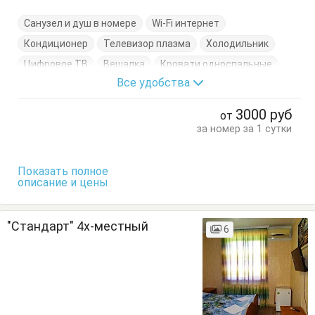
Санузел и душ в номере
Wi-Fi интернет
Кондиционер
Телевизор плазма
Холодильник
Цифровое ТВ
Вешалка
Кровати односпальные
Все удобства
Кровать двуспальная
Стол
Тумбочки
Шкаф
3000
руб
от
за номер за 1 сутки
Показать полное
описание и цены
"Стандарт" 4х-местный
6