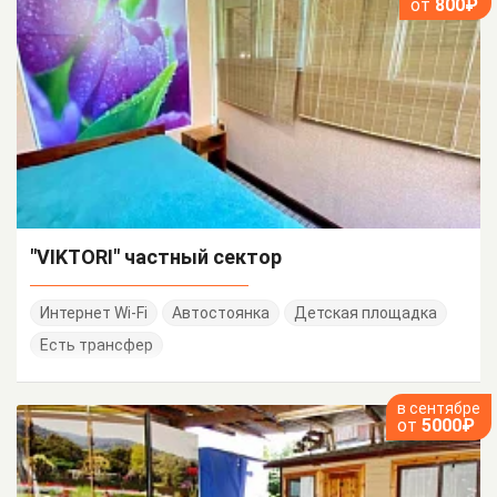
от
800₽
"VIKTORI" частный сектор
Интернет Wi-Fi
Автостоянка
Детская площадка
Есть трансфер
в сентябре
от
5000₽