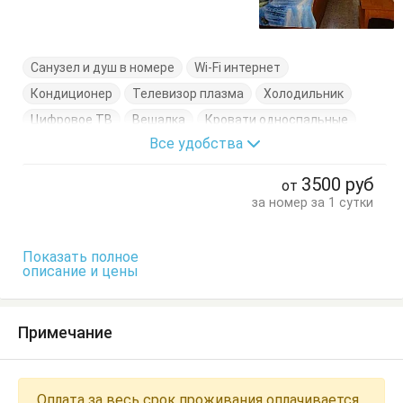
Санузел и душ в номере
Wi-Fi интернет
Кондиционер
Телевизор плазма
Холодильник
Цифровое ТВ
Вешалка
Кровати односпальные
Все удобства
Кровать двуспальная
Стол
Тумбочки
Шкаф
3500
руб
от
за номер за 1 сутки
Показать полное
описание и цены
Примечание
Оплата за весь срок проживания оплачивается