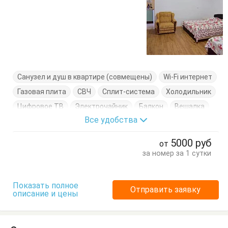
Санузел и душ в квартире (совмещены)
Wi-Fi интернет
Газовая плита
СВЧ
Сплит-система
Холодильник
Цифровое ТВ
Электрочайник
Балкон
Вешалка
Все удобства
Журнальный столик
Комод
Кресло-кровать
Кровати двуспальные
Кровать односпальная
5000
руб
от
Кухонный стол
Обеденный стол
Посуда
за номер за 1 сутки
Терраса
Тумбочки
Шкаф
Показать полное
Отправить заявку
описание и цены