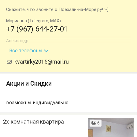
Скажите, что звоните с Поехали-на-Море.ру! :-)
Марианна (Telegram, MAX)
+7 (967) 644-27-01
Александр
+7 (967) 644-55-38
Все телефоны
kvartirky2015@mail.ru
Акции и Скидки
возможны индивидуально
2х-комнатная квартира
6