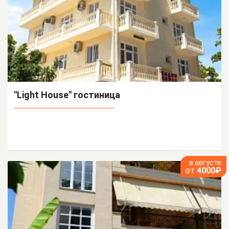
"Light House" гостиница
в августе
от
4000₽