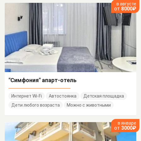
в августе
от
8000₽
"Симфония" апарт-отель
Интернет Wi-Fi
Автостоянка
Детская площадка
Дети любого возраста
Можно с животными
в январе
от
3000₽