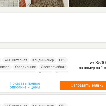
Wi-Fi интернет
Кондиционер
СВЧ
350
от
евизор
Холодильник
Электрочайник
за номер за 1 
ровати односпальные
Посуда
Стулья
Показать полное
Отправить заявку
описание и цены