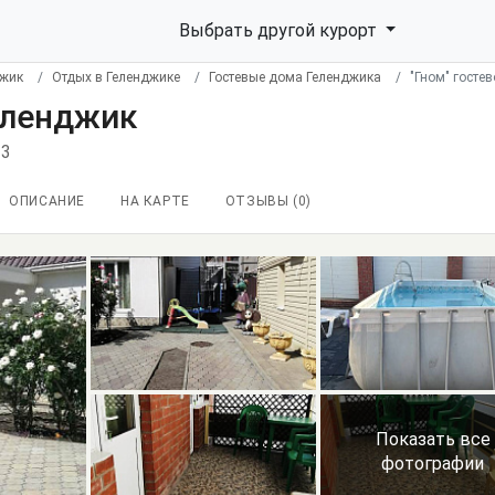
Выбрать другой курорт
джик
Отдых в Геленджике
Гостевые дома Геленджика
"Гном" госте
Геленджик
23
ОПИСАНИЕ
НА КАРТЕ
ОТЗЫВЫ (
0
)
Показать все
фотографии