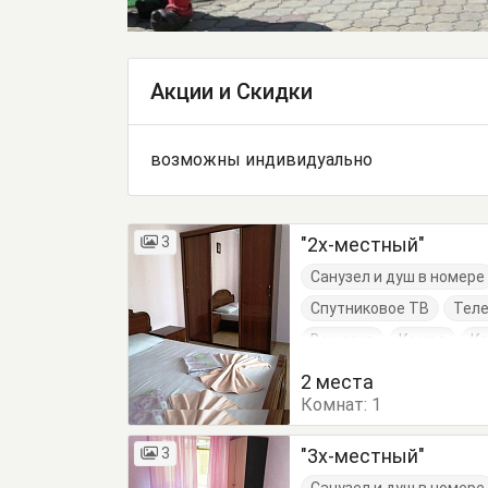
Акции и Скидки
возможны индивидуально
3
"2х-местный"
Санузел и душ в номере
Спутниковое ТВ
Тел
Вешалка
Комод
К
Тумбочки
Шкаф
2 места
Комнат:
1
3
"3х-местный"