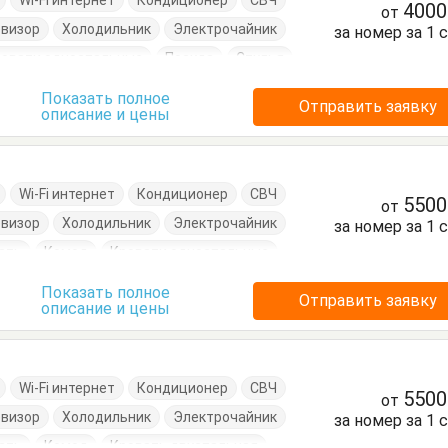
Wi-Fi интернет
Кондиционер
СВЧ
400
от
евизор
Холодильник
Электрочайник
за номер за 1 
ровати односпальные
Посуда
Стулья
Показать полное
Отправить заявку
описание и цены
Wi-Fi интернет
Кондиционер
СВЧ
550
от
евизор
Холодильник
Электрочайник
за номер за 1 
ать
Комод
Кровати односпальные
Посуда
Стулья
Тумбочки
Шкаф
Показать полное
Отправить заявку
описание и цены
Wi-Fi интернет
Кондиционер
СВЧ
550
от
евизор
Холодильник
Электрочайник
за номер за 1 
ать
Комод
Кровать двуспальная