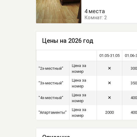
Кухонный стол
Обеде
4 места
Комнат:
Тумбочки
2
Шкаф
Цены на 2026 год
01.05-31.05
01.06-
Цена за
"2х-местный"
300
номер
Цена за
"3х-местный"
350
номер
Цена за
"4х-местный"
400
номер
Цена за
"Апартаменты"
2000
400
номер