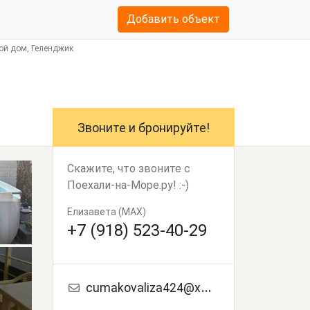
Добавить объект
вой дом, Геленджик
Звоните и бронируйте!
Скажите, что звоните с
Поехали-на-Море.ру! :-)
Елизавета (MAX)
+7 (918) 523-40-29
cumakovaliza424@xmail.ru