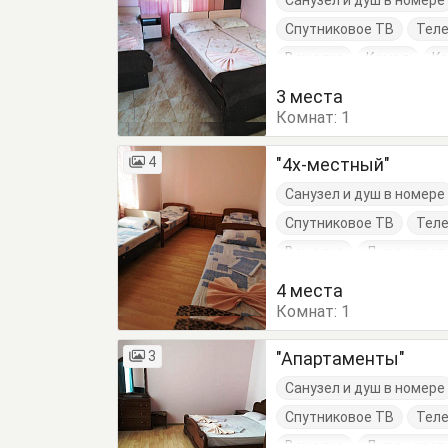
Санузел и душ в номере
Спутниковое ТВ
Тел
Вешалка
Комод
К
Тумбочки
Шкаф
3 места
Комнат:
1
4
"4х-местный"
Санузел и душ в номере
Спутниковое ТВ
Тел
Вешалка
Диван-кров
Кровать двуспальная
4 места
Комнат:
1
3
"Апартаменты"
Санузел и душ в номере
Спутниковое ТВ
Тел
Вешалка
Диван-кров