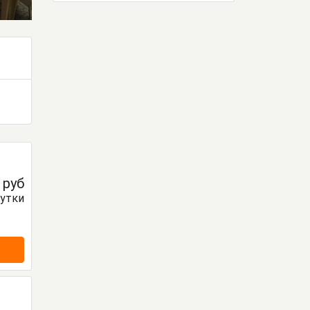
0
руб
сутки