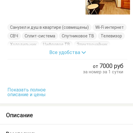
Санузел и душ в квартире (совмещены)
Wi-Fi интернет
СВЧ
Сплит-система
Спутниковое ТВ
Телевизор
Холодильник
Цифровое ТВ
Электрочайник
Все удобства
Вешалка
Диван-кровать
Комод
Кресло-кровать
Кровати односпальные
Кровать двуспальная
7000
руб
от
Кухонный стол
Обеденный стол
Посуда
Стол
за номер за 1 сутки
Стулья
Тумбочки
Шкаф
Показать полное
описание и цены
Описание