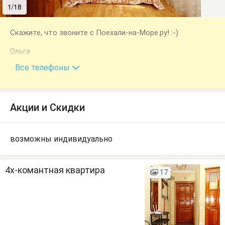
1/18
2/18
Скажите, что звоните с Поехали-на-Море.ру! :-)
Ольга
+7 (928) 409-04-58
Все телефоны
Акции и Скидки
возможны индивидуально
4х-комантная квартира
17