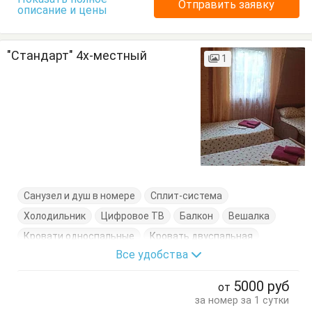
Отправить заявку
описание и цены
"Стандарт" 4х-местный
1
Санузел и душ в номере
Сплит-система
Холодильник
Цифровое ТВ
Балкон
Вешалка
Кровати односпальные
Кровать двуспальная
Все удобства
Стол
Стулья
Тумбочки
Шкаф
5000
руб
от
за номер за 1 сутки