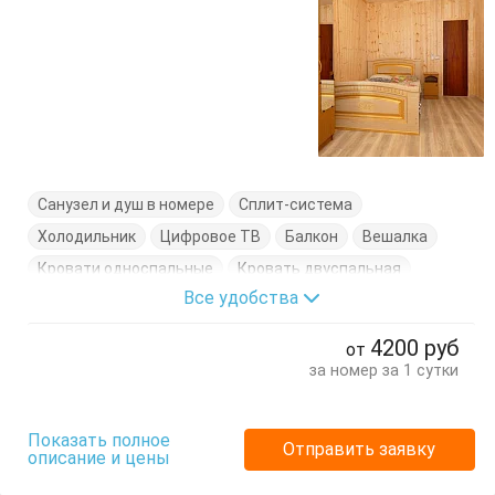
Санузел и душ в номере
Сплит-система
Холодильник
Цифровое ТВ
Балкон
Вешалка
Кровати односпальные
Кровать двуспальная
Все удобства
Стол
Стулья
Тумбочки
Шкаф
4200
руб
от
за номер за 1 сутки
Показать полное
Отправить заявку
описание и цены