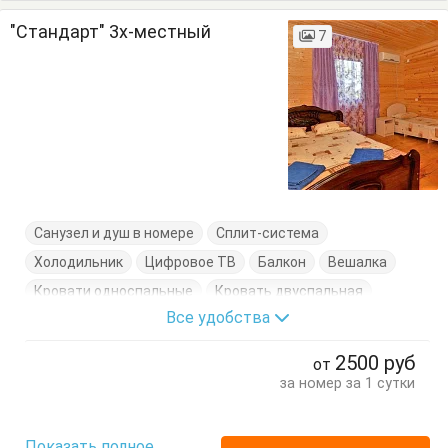
"Стандарт" 3х-местный
7
Санузел и душ в номере
Сплит-система
Холодильник
Цифровое ТВ
Балкон
Вешалка
Кровати односпальные
Кровать двуспальная
Все удобства
Стол
Стулья
Тумбочки
Шкаф
2500
руб
от
за номер за 1 сутки
Показать полное