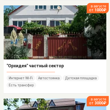
в августе
от
1000₽
"Орхидея" частный сектор
Интернет Wi-Fi
Автостоянка
Детская площадка
Есть трансфер
в августе
от
3000₽