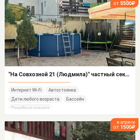
от
5500₽
"На Совхозной 21 (Людмила)" частный сектор
Интернет Wi-Fi
Автостоянка
Дети любого возраста
Бассейн
Семейные номера
в апреле
от
1500₽