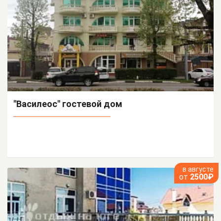
"Василеос" гостевой дом
в августе
от
2500₽