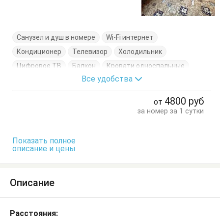
Санузел и душ в номере
Wi-Fi интернет
Кондиционер
Телевизор
Холодильник
Цифровое ТВ
Балкон
Кровати односпальные
Все удобства
Кровать двуспальная
Тумбочки
Шкаф
4800
руб
от
за номер за 1 сутки
Показать полное
описание и цены
Описание
Расстояния: