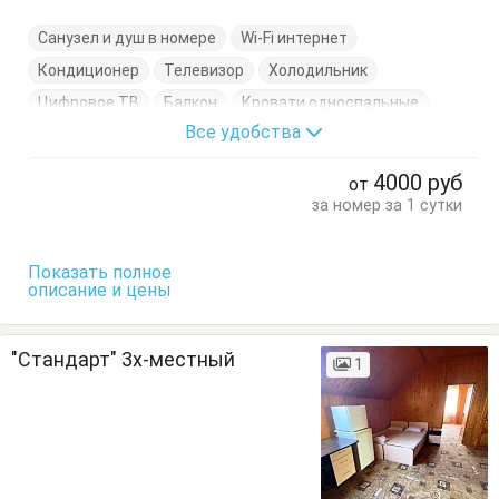
Санузел и душ в номере
Wi-Fi интернет
Кондиционер
Телевизор
Холодильник
Цифровое ТВ
Балкон
Кровати односпальные
Все удобства
Кровать двуспальная
Тумбочки
Шкаф
4000
руб
от
за номер за 1 сутки
Показать полное
описание и цены
"Стандарт" 3х-местный
1