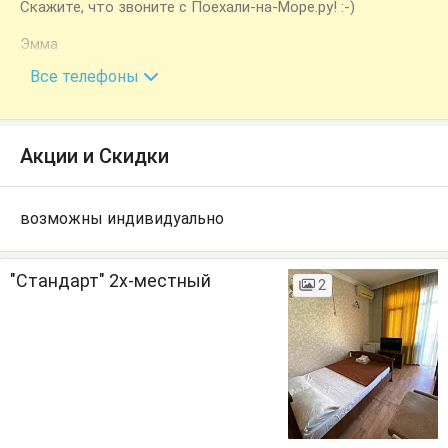
Скажите, что звоните с Поехали-на-Море.ру! :-)
Эмма
+7 (928) 459-88-40
Все телефоны
Акции и Скидки
возможны индивидуально
"Стандарт" 2х-местный
2