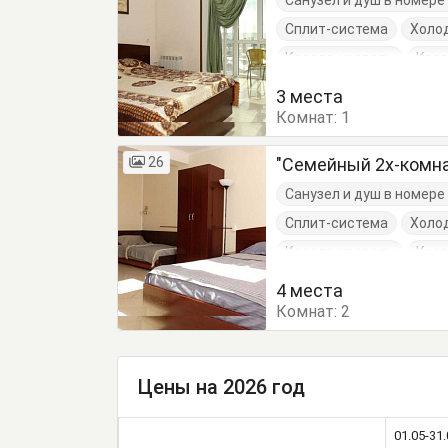
Санузел и душ в номер
Сплит-система
Холо
Кресло-кровать
Кров
Стол
Стулья
Тумб
3 места
Комнат:
1
26
"Семейный 2х-комн
Санузел и душ в номер
Сплит-система
Холо
Кресло-кровать
Кров
Стол
Стулья
Тумб
4 места
Комнат:
2
Цены на 2026 год
01.05-31.