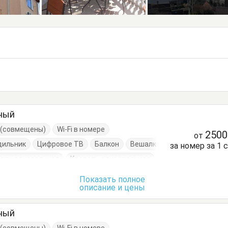
тный
е (совмещены)
Wi-Fi в номере
250
от
дильник
Цифровое ТВ
Балкон
Вешалка
за номер за 1 
ать двуспальная
Кровать односпальная
очки
Шкаф
Показать полное
описание и цены
тный