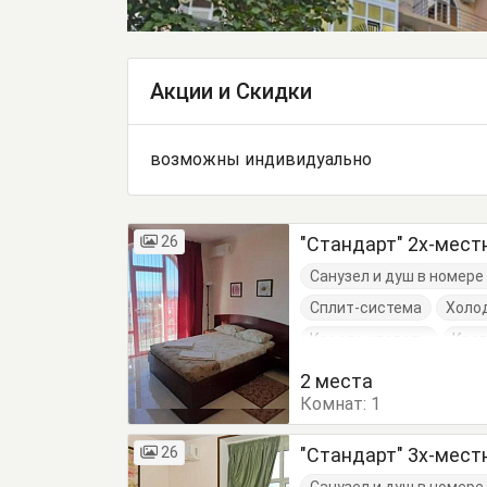
Акции и Скидки
возможны индивидуально
26
"Стандарт" 2х-мес
Санузел и душ в номер
Сплит-система
Холо
Кресло-кровать
Кров
Стол
Стулья
Тумб
2 места
Комнат:
1
26
"Стандарт" 3х-мес