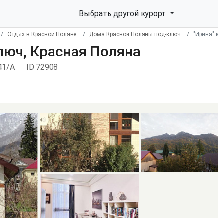
Выбрать другой курорт
Отдых в Красной Поляне
Дома Красной Поляны под-ключ
"Ирина" 
люч, Красная Поляна
 41/А
ID 72908