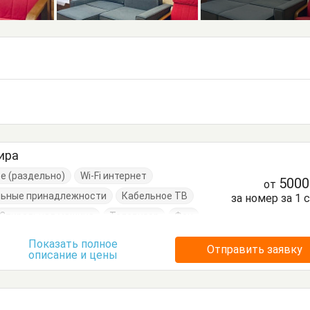
ира
ре (раздельно)
Wi-Fi интернет
500
от
льные принадлежности
Кабельное ТВ
за номер за 1 
Стиральная машина
Телевизор
Фен
а
Диван-кровать
Комод
Кресло
Показать полное
Отправить заявку
описание и цены
Кровать односпальная
Кухонный стол
уда
Стол
Стулья
Туалетный столик