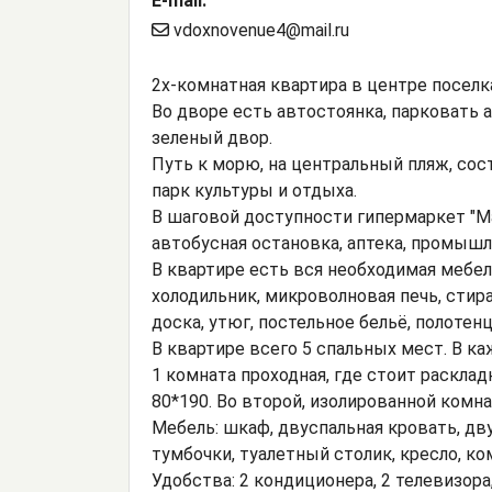
E-mail:
vdoxnovenue4@mail.ru
2х-комнатная квартира в центре поселк
Во дворе есть автостоянка, парковать 
зеленый двор.
Путь к морю, на центральный пляж, со
парк культуры и отдыха.
В шаговой доступности гипермаркет "Ма
автобусная остановка, аптека, промышл
В квартире есть вся необходимая мебел
холодильник, микроволновая печь, стирал
доска, утюг, постельное бельё, полотенц
В квартире всего 5 спальных мест. В к
1 комната проходная, где стоит раскла
80*190. Во второй, изолированной комна
Мебель: шкаф, двуспальная кровать, дв
тумбочки, туалетный столик, кресло, ко
Удобства: 2 кондиционера, 2 телевизора