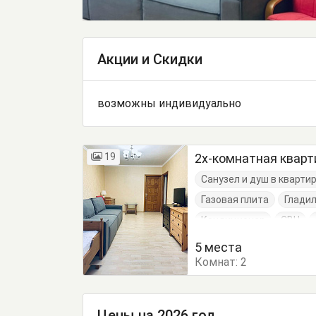
Акции и Скидки
возможны индивидуально
19
2х-комнатная кварт
Санузел и душ в кварти
Газовая плита
Глади
Кондиционер
СВЧ
Холодильник
Вешалк
5 места
Комнат:
Кровать двуспальная
2
Обеденный стол
Пос
Тумбочки
Шкаф
Цены на 2026 год