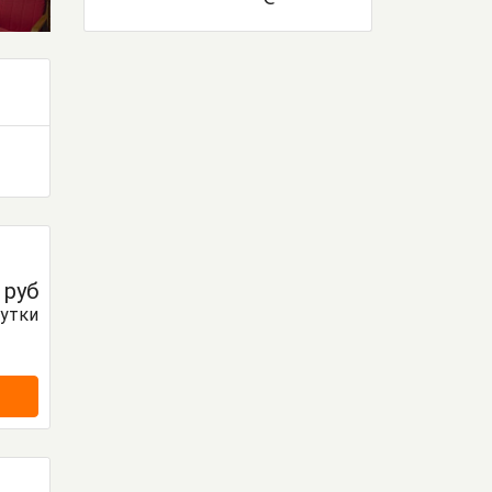
0
руб
сутки