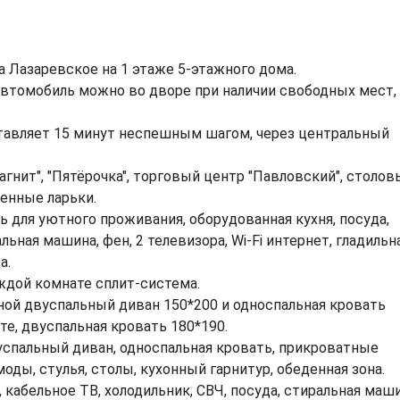
а Лазаревское на 1 этаже 5-этажного дома.
автомобиль можно во дворе при наличии свободных мест,
ставляет 15 минут неспешным шагом, через центральный
гнит", "Пятёрочка", торговый центр "Павловский", столов
енные ларьки.
ь для уютного проживания, оборудованная кухня, посуда,
ьная машина, фен, 2 телевизора, Wi-Fi интернет, гладильн
а.
аждой комнате сплит-система.
дной двуспальный диван 150*200 и односпальная кровать
те, двуспальная кровать 180*190.
успальный диван, односпальная кровать, прикроватные
моды, стулья, столы, кухонный гарнитур, обеденная зона.
, кабельное ТВ, холодильник, СВЧ, посуда, стиральная маши