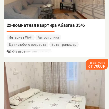
2х-комнатная квартира Абазгаа 35/6
Интернет Wi-Fi
Автостоянка
Дети любого возраста
Есть трансфер
Работает круглогодично
7 ОТЗЫВОВ
в августе
от
7000₽