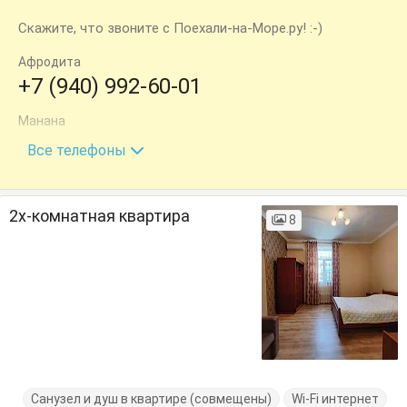
Скажите, что звоните с Поехали-на-Море.ру! :-)
Афродита
+7 (940) 992-60-01
Манана
+7 (940) 997-10-00
Все телефоны
2х-комнатная квартира
8
Санузел и душ в квартире (совмещены)
Wi-Fi интернет