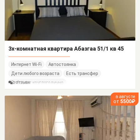
3х-комнатная квартира Абазгаа 51/1 кв 45
Интернет Wi-Fi
Автостоянка
Дети любого возраста
Есть трансфер
Работает круглогодично
2 ОТЗЫВА
в августе
от
5500₽