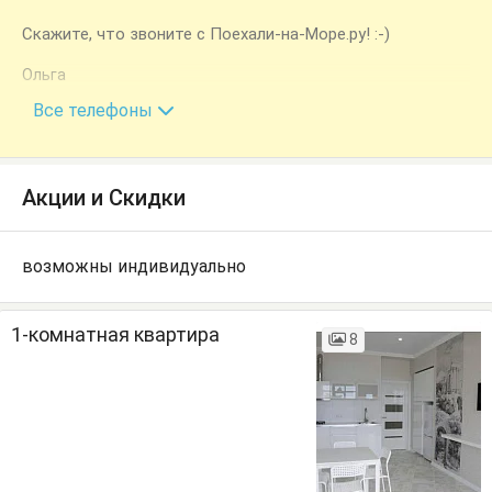
Скажите, что звоните с Поехали-на-Море.ру! :-)
Ольга
+7 (964) 892-79-19
Все телефоны
Акции и Скидки
возможны индивидуально
1-комнатная квартира
8