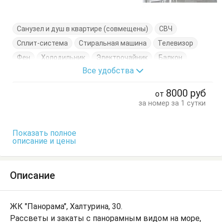
Санузел и душ в квартире (совмещены)
СВЧ
Сплит-система
Стиральная машина
Телевизор
Фен
Холодильник
Электрочайник
Балкон
Все удобства
Диван-кровать
Журнальный столик
Кровать двуспальная
Кухонный стол
8000
руб
от
Обеденный стол
Посуда
Стол
Стулья
за номер за 1 сутки
Тумбочки
Шкаф
Показать полное
описание и цены
Описание
ЖК "Панорама", Халтурина, 30.
Рассветы и закаты с панорамным видом на море,