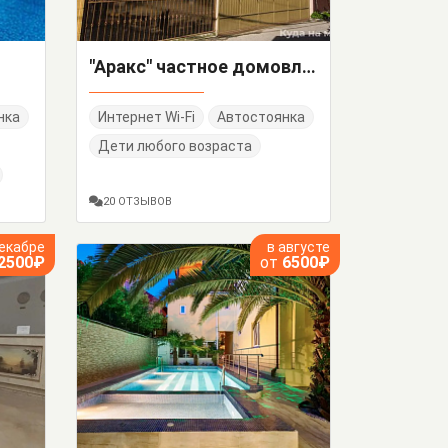
"Аракс" частное домовладение
нка
Интернет Wi-Fi
Автостоянка
Дети любого возраста
20 ОТЗЫВОВ
декабре
в августе
2500₽
от
6500₽