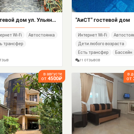
Гостевой дом ул. Ульянова
"АиСТ" гостевой дом
ернет Wi-Fi
Автостоянка
Интернет Wi-Fi
Автостоя
ь трансфер
Дети любого возраста
Есть трансфер
Бассейн
ОТЗЫВ
11 ОТЗЫВОВ
в августе
в 
от
4500₽
от