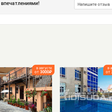
 впечатлениями!
Напишите отзыв
в августе
в 
от
3000₽
от