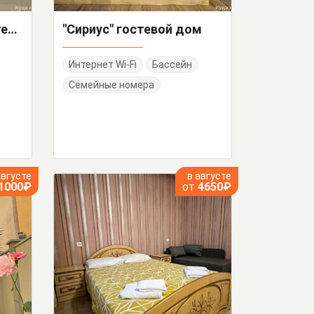
"Золотое кольцо" гостевой дом
"Сириус" гостевой дом
Интернет Wi-Fi
Бассейн
Семейные номера
августе
в августе
1000₽
от
4650₽