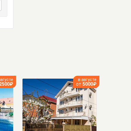
августе
в августе
2500₽
от
5000₽