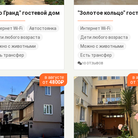
о Гранд" гостевой дом
ернет Wi-Fi
Автостоянка
Интернет Wi-Fi
и любого возраста
Дети любого возраста
жно с животными
Можно с животными
ь трансфер
Есть трансфер
10 ОТЗЫВОВ
в августе
в 
от
4800₽
от