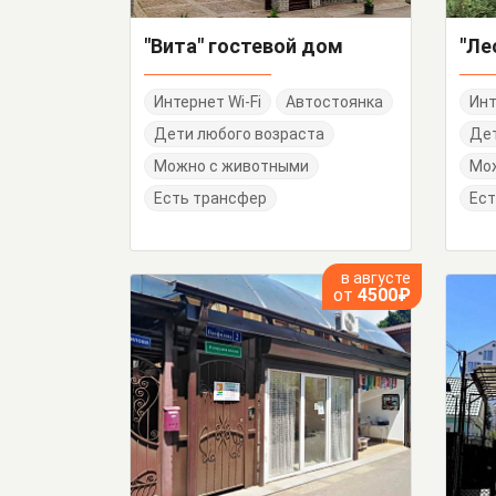
"Вита" гостевой дом
"Ле
Интернет Wi-Fi
Автостоянка
Инт
Дети любого возраста
Дет
Можно с животными
Мо
Есть трансфер
Ест
в августе
от
4500₽