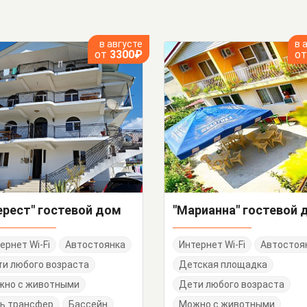
в августе
в 
от
3300₽
о
ерест" гостевой дом
"Марианна" гостевой 
ернет Wi-Fi
Автостоянка
Интернет Wi-Fi
Автостоя
и любого возраста
Детская площадка
жно с животными
Дети любого возраста
ь трансфер
Бассейн
Можно с животными