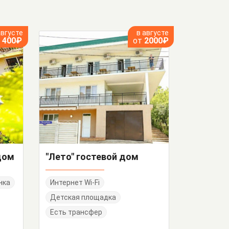
августе
в августе
т
400₽
от
2000₽
дом
"Лето" гостевой дом
нка
Интернет Wi-Fi
Детская площадка
Есть трансфер