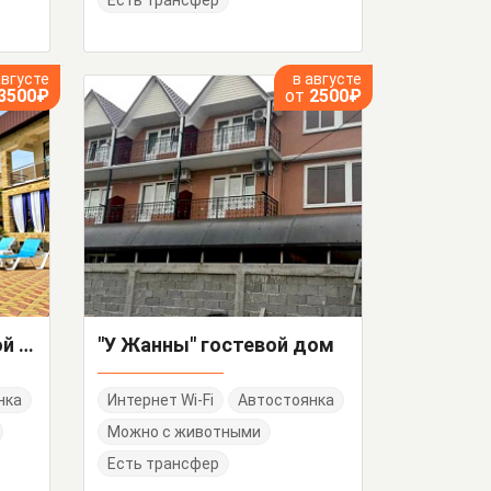
Есть трансфер
августе
в августе
3500₽
от
2500₽
"Золотой Лев" гостевой дом
"У Жанны" гостевой дом
нка
Интернет Wi-Fi
Автостоянка
Можно с животными
Есть трансфер