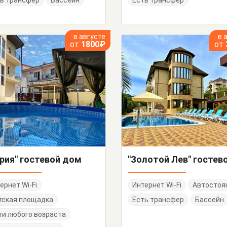
ь трансфер
Бассейн
Есть трансфер
в августе
в 
от
1800₽
от
рия" гостевой дом
ернет Wi-Fi
Интернет Wi-Fi
Автостоя
тская площадка
Есть трансфер
Бассейн
и любого возраста