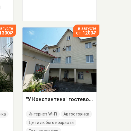
августе
в августе
1300₽
от
1200₽
"У Константина" гостевой дом
нка
Интернет Wi-Fi
Автостоянка
Дети любого возраста