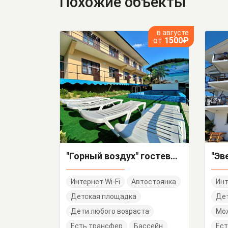
Похожие объекты
в августе
от
1500₽
"Горный воздух" гостевой дом
"Эв
Интернет Wi-Fi
Автостоянка
Инт
Детская площадка
Дет
Дети любого возраста
Мо
Есть трансфер
Бассейн
Ест