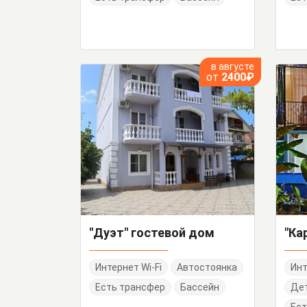
в августе
от
2400₽
"Дуэт" гостевой дом
"Ка
Интернет Wi-Fi
Автостоянка
Инт
Есть трансфер
Бассейн
Дет