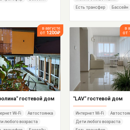
Есть трансфер
Бассейн
в августе
в 
от
1200₽
от
ролина" гостевой дом
"LAV" гостевой дом
ернет Wi-Fi
Автостоянка
Интернет Wi-Fi
Автостоя
и любого возраста
Дети любого возраста