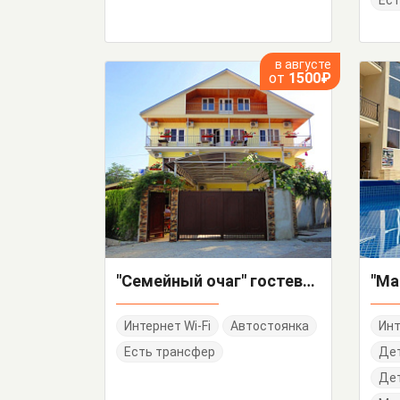
Ест
в августе
от
1500₽
"Семейный очаг" гостевой дом
"Ма
Интернет Wi-Fi
Автостоянка
Инт
Есть трансфер
Де
Дет