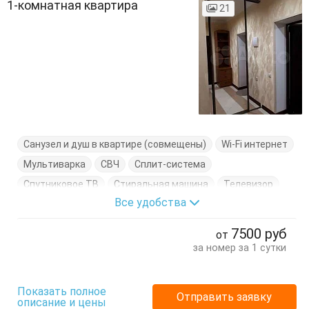
1-комнатная квартира
21
Санузел и душ в квартире (совмещены)
Wi-Fi интернет
Мультиварка
СВЧ
Сплит-система
Спутниковое ТВ
Стиральная машина
Телевизор
Все удобства
Фен
Холодильник
Электрочайник
Вешалка
Гардеробная
Диван-кровать
Журнальный столик
7500
руб
от
Кресло
Кровать двуспальная
Кровать полуторка
за номер за 1 сутки
Посуда
Пуфик
Стулья
Туалетный столик
Показать полное
Отправить заявку
описание и цены