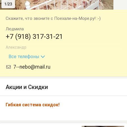
1/23
2/23
Скажите, что звоните с Поехали-на-Море.ру! :-)
Людмила
+7 (918) 317-31-21
Александр
+7 (921) 734-31-75
Все телефоны
7--nebo@mail.ru
Акции и Скидки
Гибкая система скидок!